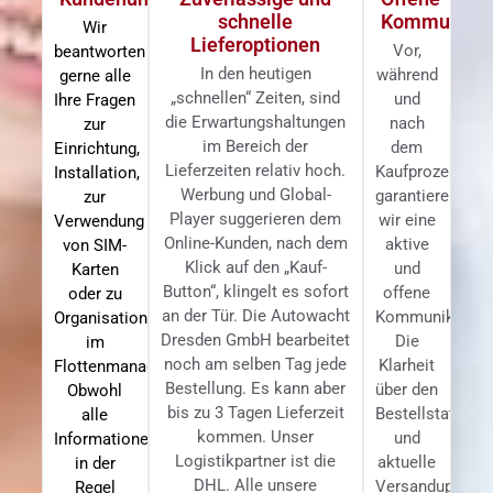
schnelle
Kommunikat
Wir
Lieferoptionen
Vor,
beantworten
In den heutigen
während
gerne alle
„schnellen“ Zeiten, sind
und
Ihre Fragen
die Erwartungshaltungen
nach
zur
im Bereich der
dem
Einrichtung,
Lieferzeiten relativ hoch.
Kaufprozess
Installation,
Werbung und Global-
garantieren
zur
Player suggerieren dem
wir eine
Verwendung
Online-Kunden, nach dem
aktive
von SIM-
Klick auf den „Kauf-
und
Karten
Button“, klingelt es sofort
offene
oder zu
an der Tür. Die Autowacht
Kommunikation
Organisationsstrukturen
Dresden GmbH bearbeitet
Die
im
noch am selben Tag jede
Klarheit
Flottenmanagement.
Bestellung. Es kann aber
über den
Obwohl
bis zu 3 Tagen Lieferzeit
Bestellstatus
alle
kommen. Unser
und
Informationen
Logistikpartner ist die
aktuelle
in der
DHL. Alle unsere
Versandupdate
Regel