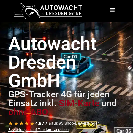
Autowacht
Dresden
GmbH
GPS-Tracker 4G für jeden
Einsatz inkl.
SIM-Karte
und
ohne ABO
★★★★★
★★★★★
4,87 / 5
aus 93 Shop-Bewertungen
Bewertungen auf Trustami ansehen