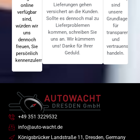
Lieferungen gehen
sind
online
versichert an die Kunden.
unsere
verfügbar
Sollte es dennoch mal zu
Grundlagen
sind,
Lieferproblemen
für
würden wir
kommen, schreiben Sie
transparentes
uns
uns an. Wir kümmern
und
dennoch
uns! Danke für Ihrer
vertrauensvolle
freuen, Sie
Geduld.
handeln.
persönlich
kennenzulernen.
+49 351 3229532
info@auto-wacht.de
Königsbrücker Landstraße 11, Dresden, Germany