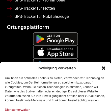
GPS-Tracker für Wohnmobile
GPS-Tracker für Flotten
GPS-Tracker für Nutzfahrzeuge
Ortungsplattform
Einwilligung verwalten
Zahlungsmethoden
Um Ihnen ein optimales Erlebnis zu bieten, verwenden wir Technologien
wie Cookies, um Geräteinformationen zu speichern bzw. darauf
zuzugreifen. Wenn Sie diesen Technologien zustimmen, können wir
Daten wie das Surfverhalten oder eindeutige IDs auf dieser Website
verarbeiten. Wenn Sie Ihre Einwilligung nicht erteilen oder zurückziehen,
können bestimmte Merkmale und Funktionen beeinträchtigt werden.
Dienste verwalten