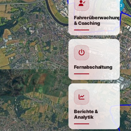
Fahrerüberwachung
& Coaching
Fernabschaltung
Berichte &
Analytik