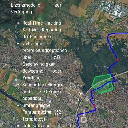
Lizenzmodelle zur
Verfügung.
Real-Time-Tracking
& Live Reporting
der Positionen
vielfältige
Alarmierungsoptionen
über z.B.
Geschwindigkeit,
Bewegung oder
Zündung
Sensordarstellungen
und GEO-Zonen
abbildbar
umfangreiche
Fahrtenbücher (52
Templates)
Unterstützung