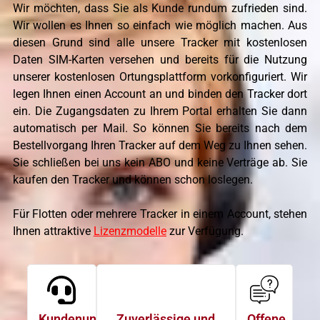
Wir möchten, dass Sie als Kunde rundum zufrieden sind.
Wir wollen es Ihnen so einfach wie möglich machen. Aus
diesen Grund sind alle unsere Tracker mit kostenlosen
Daten SIM-Karten versehen und bereits für die Nutzung
unserer kostenlosen Ortungsplattform vorkonfiguriert. Wir
legen Ihnen einen Account an und binden den Tracker dort
ein. Die Zugangsdaten zu Ihrem Portal erhalten Sie dann
automatisch per Mail. So können Sie bereits nach dem
Bestellvorgang Ihren Tracker auf dem Weg zu Ihnen sehen.
Sie schließen bei uns kein ABO und keine Verträge ab. Sie
kaufen den Tracker und können schon loslegen.
Für Flotten oder mehrere Tracker in einem Account, stehen
Ihnen attraktive
Lizenzmodelle
zur Verfügung.
Kundenunterstützung
Zuverlässige und
Offene