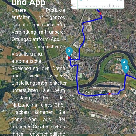
und App
Unsere Produkte
entfalten ihr ganzes
Potential noch besser in
Verbindung mit unserer
Ortungsplattform/App.
Eine ansprechende
Visualisierung,
automatische
Speicherung der Daten
und viele weitere
Einstellungsmöglichkeiten
unterstützen sie beim
Tracking. Bei der
Nutzung nur eines GPS-
Trackers kommen Sie
ohne Abo aus. Bei
mehreren Geräten stehen
Ihnen unterschiedliche