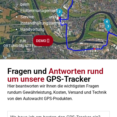
beim
Flottenmanagement
Service- und
Instandhaltungstermine
Handyortung
DEMO
ZUR
ORTUNGSPLATTFORM
Fragen und
Antworten rund
um unsere
GPS-Tracker
Hier beantworten wir Ihnen die wichtigsten Fragen
rundum Gewährleistung, Kosten, Versand und Technik
von den Autowacht GPS-Produkten.
Wo baue ich am besten den GPS-Tracker ein?