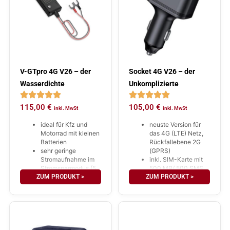
V-GTpro 4G V26 – der
Socket 4G V26 – der
Wasserdichte
Unkomplizierte
115,00
€
105,00
€
inkl. MwSt
inkl. MwSt
ideal für Kfz und
neuste Version für
Motorrad mit kleinen
das 4G (LTE) Netz,
Batterien
Rückfallebene 2G
sehr geringe
(GPRS)
Stromaufnahme im
inkl. SIM-Karte mit
Stromsparmodus (5
500 MB/ 500 SMS
ZUM PRODUKT >
mAh)
ZUM PRODUKT >
für 5 Jahre
Schutzklasse IP67,
(Datenverbrauch im
freihängende Platine
Jahr ca.: 100 MB)
(Vibrationsschutz)
jederzeit verlänger-
inkl. SIM-Karte mit
und aufladbar!
500 MB und 500
schnelle Installation
SMS für 5 Jahre
interner AKKU