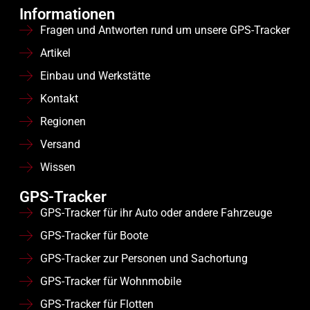
Baumaschinen,
interner AKKU
interner AKKU
Informationen
inkl. eingebauter
inkl. eingebauter
Containern usw.
Fragen und Antworten rund um unsere GPS-Tracker
kostenloser Daten
kostenloser Daten
SIM-Karte (KEIN
SIM-Karte (KEIN
Artikel
Vertrag, kein
Vertrag, kein
Abo!) SIM-Karte mit
Abo!) SIM-Karte mit
Einbau und Werkstätte
500 MB/ 500 SMS
500 MB/ 500 SMS
für 5 Jahre
für 5 Jahre
Kontakt
(Datenverbrauch im
(Datenverbrauch im
Jahr ca.: 100 MB)
Jahr ca.: 100 MB)
Regionen
jederzeit
jederzeit
verlängerbar!
verlängerbar!
Versand
Einsatzgebiet des
Einsatzgebiet des
Wissen
OBD 4G
: Fahrzeug-
Relais 4G
:
und
Fahrzeugortung,
GPS-Tracker
Maschinenortung,
Oldtimern,
GPS-Tracker für ihr Auto oder andere Fahrzeuge
perfekt geeignet für
Wohnwagen,
ihr GPS-
Motorrädern,
GPS-Tracker für Boote
Flottenmanagement
Baumaschinen,
GPS-Tracker zur Personen und Sachortung
Aufsteller, Anhänger
GPS-Tracker für Wohnmobile
etc.
GPS-Tracker für Flotten