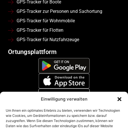
GPS-Tracker für Boote
GPS-Tracker zur Personen und Sachortung
GPS-Tracker für Wohnmobile
GPS-Tracker für Flotten
GPS-Tracker für Nutzfahrzeuge
Ortungsplattform
Einwilligung verwalten
Zahlungsmethoden
Um Ihnen ein optimales Erlebnis zu bieten, verwenden wir Technologien
wie Cookies, um Geräteinformationen zu speichern bzw. darauf
zuzugreifen. Wenn Sie diesen Technologien zustimmen, können wir
Daten wie das Surfverhalten oder eindeutige IDs auf dieser Website