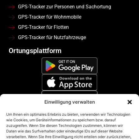
GPS-Tracker zur Personen und Sachortung
GPS-Tracker für Wohnmobile
GPS-Tracker für Flotten
GPS-Tracker für Nutzfahrzeuge
Ortungsplattform
Einwilligung verwalten
Zahlungsmethoden
Um Ihnen ein optimales Erlebnis zu bieten, verwenden wir Technologien
wie Cookies, um Geräteinformationen zu speichern bzw. darauf
zuzugreifen. Wenn Sie diesen Technologien zustimmen, können wir
Daten wie das Surfverhalten oder eindeutige IDs auf dieser Website
verarbeiten. Wenn Sie Ihre Einwilligung nicht erteilen oder zurückziehen,