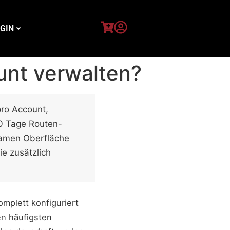
GIN
unt verwalten?
pro Account,
30 Tage Routen-
samen Oberfläche
ie zusätzlich
mplett konfiguriert
en häufigsten