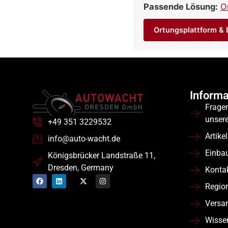
Passende Lösung:
O
Ortungsplattform & B
Informa
Frage
unser
+49 351 3229532
Artikel
info@auto-wacht.de
Einba
Königsbrücker Landstraße 11,
Dresden, Germany
Konta
Regio
Versa
Wisse