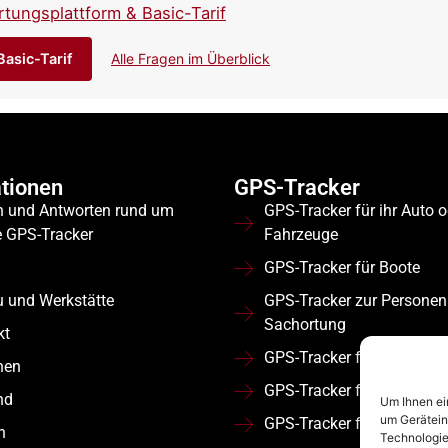
rtungsplattform & Basic-Tarif
asic-Tarif
Alle Fragen im Überblick
tionen
GPS-Tracker
n und Antworten rund um
GPS-Tracker für ihr Auto 
e GPS-Tracker
Fahrzeuge
GPS-Tracker für Boote
u und Werkstätte
GPS-Tracker zur Personen
Sachortung
kt
GPS-Tracker für Wohnmob
nen
GPS-Tracker für Flotten
nd
Um Ihnen ei
um Gerätein
GPS-Tracker für Nutzfahr
n
Technologie