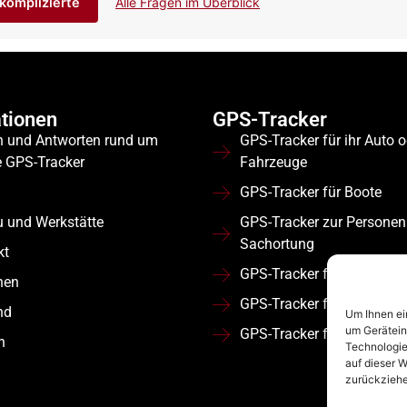
komplizierte
Alle Fragen im Überblick
tionen
GPS-Tracker
n und Antworten rund um
GPS-Tracker für ihr Auto 
e GPS-Tracker
Fahrzeuge
GPS-Tracker für Boote
u und Werkstätte
GPS-Tracker zur Personen
Sachortung
kt
GPS-Tracker für Wohnmob
nen
GPS-Tracker für Flotten
nd
Um Ihnen ei
um Gerätein
GPS-Tracker für Nutzfahr
n
Technologie
auf dieser W
zurückziehe