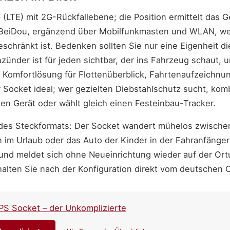
(LTE) mit 2G-Rückfallebene; die Position ermittelt das G
BeiDou, ergänzend über Mobilfunkmasten und WLAN, w
schränkt ist. Bedenken sollten Sie nur eine Eigenheit di
zünder ist für jeden sichtbar, der ins Fahrzeug schaut,
Komfortlösung für Flottenüberblick, Fahrtenaufzeichnu
Socket ideal; wer gezielten Diebstahlschutz sucht, komb
en Gerät oder wählt gleich einen Festeinbau-Tracker.
t des Steckformats: Der Socket wandert mühelos zwisch
m Urlaub oder das Auto der Kinder in der Fahranfängerze
d meldet sich ohne Neueinrichtung wieder auf der Ortu
alten Sie nach der Konfiguration direkt vom deutschen 
PS Socket – der Unkomplizierte