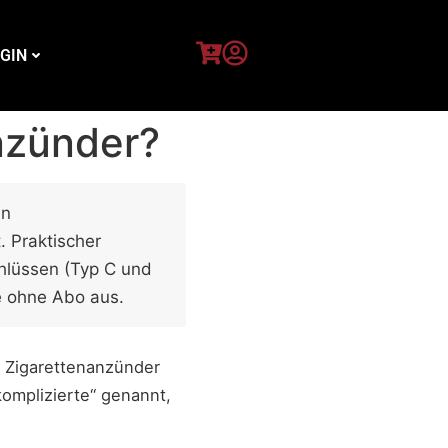
GIN
nzünder?
en
. Praktischer
hlüssen (Typ C und
e ohne Abo aus.
 Zigarettenanzünder
komplizierte“ genannt,