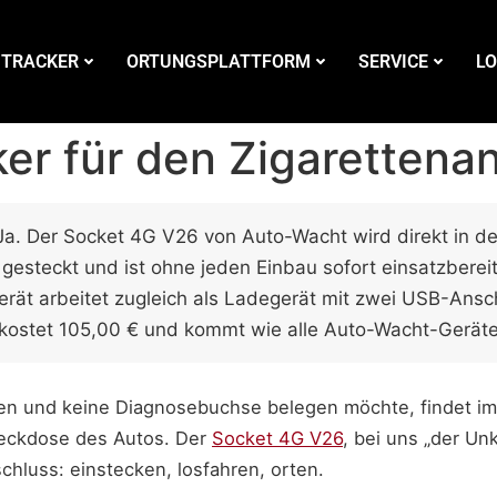
 TRACKER
ORTUNGSPLATTFORM
SERVICE
LO
er für den Zigarettena
a. Der Socket 4G V26 von Auto-Wacht wird direkt in d
gesteckt und ist ohne jeden Einbau sofort einsatzbereit
rät arbeitet zugleich als Ladegerät mit zwei USB-Ansc
r kostet 105,00 € und kommt wie alle Auto-Wacht-Gerät
en und keine Diagnosebuchse belegen möchte, findet im
eckdose des Autos. Der
Socket 4G V26
, bei uns „der Un
chluss: einstecken, losfahren, orten.