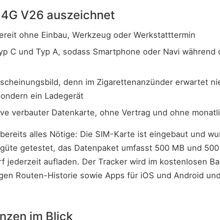
 4G V26 auszeichnet
bereit ohne Einbau, Werkzeug oder Werkstatttermin
yp C und Typ A, sodass Smartphone oder Navi während 
rscheinungsbild, denn im Zigarettenanzünder erwartet n
sondern ein Ladegerät
sive verbauter Datenkarte, ohne Vertrag und ohne monat
 bereits alles Nötige: Die SIM-Karte ist eingebaut und w
lgüte getestet, das Datenpaket umfasst 500 MB und 500
rf jederzeit aufladen. Der Tracker wird im kostenlosen Bas
gen Routen-Historie sowie Apps für iOS und Android und
nzen im Blick