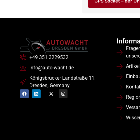
GPS Socket – der Un
Informa
Frage
unser
+49 351 3229532
Artikel
info@auto-wacht.de
Einba
Königsbrücker Landstraße 11,
Dresden, Germany
Konta
Regio
Versa
Wisse