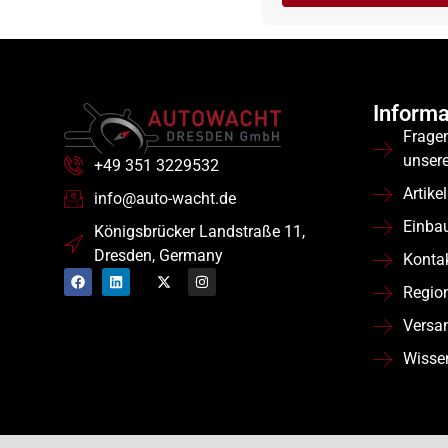
Informa
Frage
unser
+49 351 3229532
Artikel
info@auto-wacht.de
Einba
Königsbrücker Landstraße 11,
Dresden, Germany
Konta
Regio
Versa
Wisse