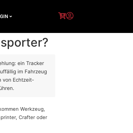
GIN
nsporter?
hlung: ein Tracker
uffällig im Fahrzeug
 von Echtzeit-
ühren.
zu kommen Werkzeug,
rinter, Crafter oder