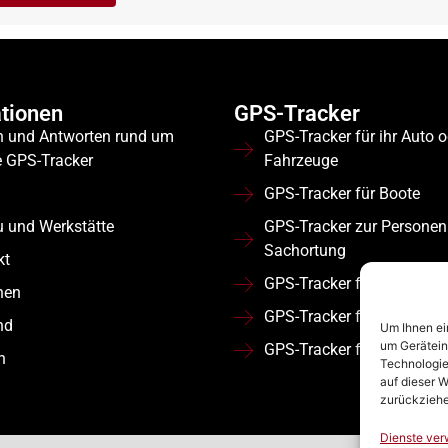
tionen
GPS-Tracker
n und Antworten rund um
GPS-Tracker für ihr Auto 
e GPS-Tracker
Fahrzeuge
GPS-Tracker für Boote
u und Werkstätte
GPS-Tracker zur Personen
Sachortung
kt
GPS-Tracker für Wohnmob
nen
GPS-Tracker für Flotten
nd
Um Ihnen ei
um Gerätein
GPS-Tracker für Nutzfahr
n
Technologie
auf dieser W
zurückziehe
Dienste ver