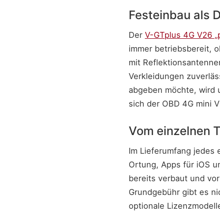
Festeinbau als 
Der
V-GTplus 4G V26 „p
immer betriebsbereit, 
mit Reflektionsantennen
Verkleidungen zuverläss
abgeben möchte, wird 
sich der OBD 4G mini V
Vom einzelnen T
Im Lieferumfang jedes e
Ortung, Apps für iOS u
bereits verbaut und vo
Grundgebühr gibt es ni
optionale Lizenzmodell