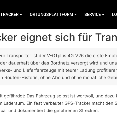
 TRACKER
ORTUNGSPLATTFORM
SERVICE
LO
er eignet sich für Tra
ür Transporter ist der V-GTplus 4G V26 die erste Empfe
 der dauerhaft über das Bordnetz versorgt wird und una
erks- und Lieferfahrzeuge mit teurer Ladung profitieren
n Routen-Historie, ohne Abo und ohne monatliche Geb
lt gefährdet: Das Fahrzeug selbst ist wertvoll, und da
 Laderaum. Ein fest verbauter GPS-Tracker macht den Sp
ndbar und dokumentiert die gefahrenen Strecken.