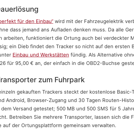
Dauerlösung
erfekt für den Einbau“
wird mit der Fahrzeugelektrik ver
ohne dass jemand ans Aufladen denken muss. Da alle Ge
 arbeiten, funktioniert die Ortung auch bei verdeckter 
ig; ein Dieb findet den Tracker so nicht auf den ersten 
unter
Einbau und Werkstätten
fündig. Als Alternative ohn
26 für 95,00 € an, der einfach in die OBD2-Buchse geste
ransporter zum Fuhrpark
inzeln gekauften Trackers steckt der kostenlose Basic-Ta
nd Android, Browser-Zugang und 30 Tagen Routen-Histori
r dem Versand getestet; 500 MB und 500 SMS für 5 Jahre
cht. Betreiben Sie mehrere Transporter, lassen sich die
e auf der Ortungsplattform gemeinsam verwalten.