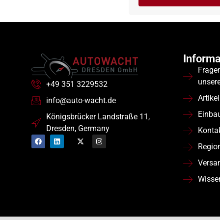
Informa
Frage
unser
+49 351 3229532
Artikel
info@auto-wacht.de
Einba
Königsbrücker Landstraße 11,
Dresden, Germany
Konta
Regio
Versa
Wisse