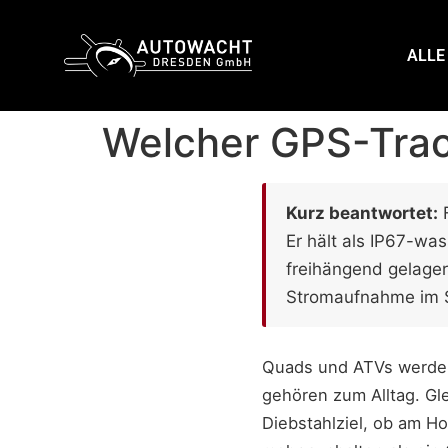
content
ALLE
Welcher GPS-Trac
Kurz beantwortet:
F
Er hält als IP67-w
freihängend gelager
Stromaufnahme im S
Quads und ATVs werden
gehören zum Alltag. Gle
Diebstahlziel, ob am Ho