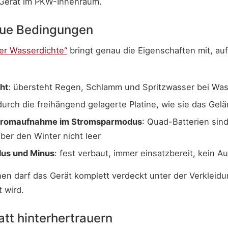
 Gerät im PKW-Innenraum.
aue Bedingungen
er Wasserdichte“
bringt genau die Eigenschaften mit, au
ht
: übersteht Regen, Schlamm und Spritzwasser bei Wa
urch die freihängend gelagerte Platine, wie sie das Gelä
Stromaufnahme im Stromsparmodus
: Quad-Batterien sind
über den Winter nicht leer
lus und Minus
: fest verbaut, immer einsatzbereit, kein A
en darf das Gerät komplett verdeckt unter der Verkleidu
t wird.
att hinterhertrauern