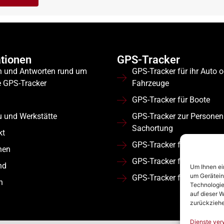
tionen
GPS-Tracker
n und Antworten rund um
GPS-Tracker für ihr Auto 
e GPS-Tracker
Fahrzeuge
GPS-Tracker für Boote
u und Werkstätte
GPS-Tracker zur Personen
Sachortung
kt
GPS-Tracker für Wohnmob
nen
GPS-Tracker für Flotten
nd
Um Ihnen ei
um Gerätein
GPS-Tracker für Nutzfahr
n
Technologie
auf dieser W
zurückziehe
Dienste ver