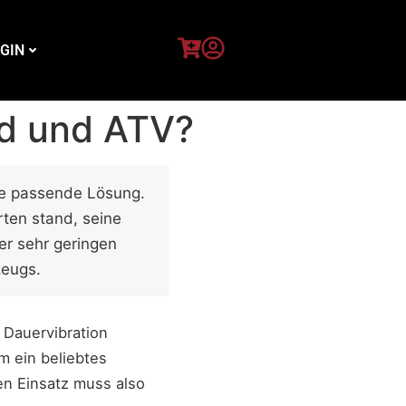
GIN
ad und ATV?
ie passende Lösung.
ten stand, seine
er sehr geringen
zeugs.
Dauervibration
m ein beliebtes
sen Einsatz muss also