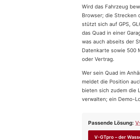
Wird das Fahrzeug beweg
Browser; die Strecken d
stützt sich auf GPS, G
das Quad in einer Gara
was auch abseits der St
Datenkarte sowie 500 M
oder Vertrag.
Wer sein Quad im Anhäng
meldet die Position au
bieten sich zudem die 
verwalten; ein Demo-Log
Passende Lösung:
V
V-GTpro – der Wass