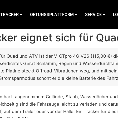
 TRACKER
ORTUNGSPLATTFORM
SERVICE
LO
ker eignet sich für Qu
ür Quad und ATV ist der V-GTpro 4G V26 (115,00 €) d
asserdichtes Gerät Schlamm, Regen und Wasserdurchfahr
te Platine steckt Offroad-Vibrationen weg, und mit sein
tromsparmodus schont er die kleine Batterie des Fahr
 hart rangenommen: Gelände, Staub, Wasserlöcher und 
ichzeitig sind die Fahrzeuge leicht zu verladen und daru
f, auf dem Trailer oder vor der Halle. Ein Tracker für die