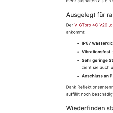
mehr aushalten als ein
Ausgelegt für r
Der
V-GTpro 4G V26 „d
ankommt:
IP67 wasserdic
Vibrationsfest
d
Sehr geringe 
zieht sie auch 
Anschluss an P
Dank Reflektionsantenn
auffällt noch beschädig
Wiederfinden st