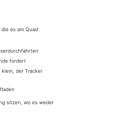
f die es am Quad
sserdurchfahrten
nde fordert
 klein, der Tracker
ufladen
ng sitzen, wo es weder