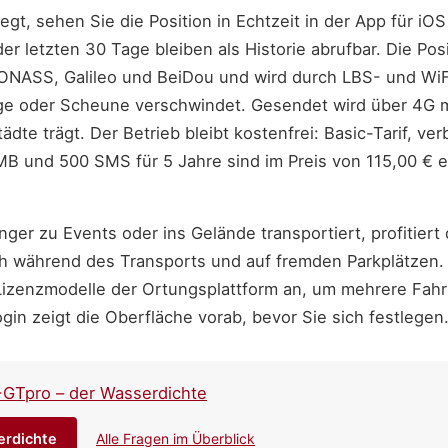
t, sehen Sie die Position in Echtzeit in der App für iO
er letzten 30 Tage bleiben als Historie abrufbar. Die P
LONASS, Galileo und BeiDou und wird durch LBS- und WiFi
ge oder Scheune verschwindet. Gesendet wird über 4G m
ädte trägt. Der Betrieb bleibt kostenfrei: Basic-Tarif, ve
B und 500 SMS für 5 Jahre sind im Preis von 115,00 € 
er zu Events oder ins Gelände transportiert, profitiert 
ch während des Transports und auf fremden Parkplätzen. 
Lizenzmodelle der Ortungsplattform an, um mehrere Fahr
in zeigt die Oberfläche vorab, bevor Sie sich festlegen
-GTpro – der Wasserdichte
erdichte
Alle Fragen im Überblick