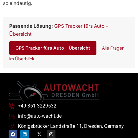
so eindeutig.
Passende Lösung:
GPS Tracker fürs Auto –
Übersicht
GPS Tracker fürs Auto – Übersicht
Alle Fragen
im Überblick
+49 351 3229532
info@auto-wacht.de
Königsbrücker Landstraße 11, Dresden, Germany