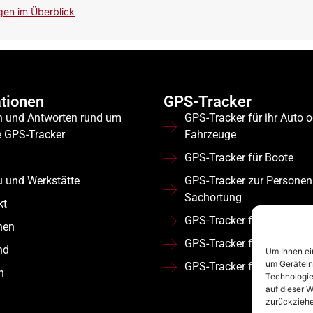
agen im Überblick
tionen
GPS-Tracker
n und Antworten rund um
GPS-Tracker für ihr Auto 
e GPS-Tracker
Fahrzeuge
GPS-Tracker für Boote
u und Werkstätte
GPS-Tracker zur Personen
Sachortung
kt
GPS-Tracker für Wohnmob
nen
GPS-Tracker für Flotten
nd
Um Ihnen ei
um Gerätein
GPS-Tracker für Nutzfahr
n
Technologie
auf dieser W
zurückziehe