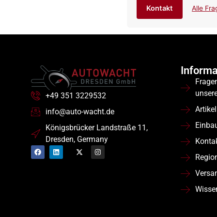
Kontakt
Alle Fr
Informa
Frage
unser
+49 351 3229532
Artikel
info@auto-wacht.de
Einba
Königsbrücker Landstraße 11,
Dresden, Germany
Konta
Regio
Versa
Wisse