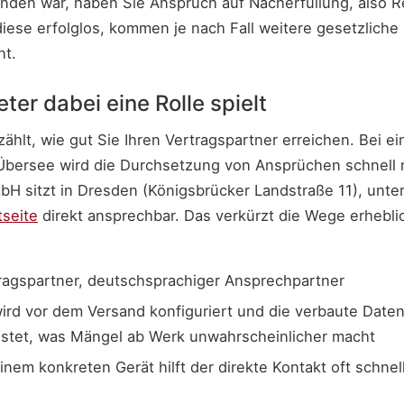
nden war, haben Sie Anspruch auf Nacherfüllung, also R
 diese erfolglos, kommen je nach Fall weitere gesetzlic
ht.
er dabei eine Rolle spielt
zählt, wie gut Sie Ihren Vertragspartner erreichen. Bei
 Übersee wird die Durchsetzung von Ansprüchen schnell
 sitzt in Dresden (Königsbrücker Landstraße 11), unte
tseite
direkt ansprechbar. Das verkürzt die Wege erhebli
ragspartner, deutschsprachiger Ansprechpartner
ird vor dem Versand konfiguriert und die verbaute Date
estet, was Mängel ab Werk unwahrscheinlicher macht
inem konkreten Gerät hilft der direkte Kontakt oft schnell