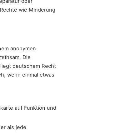
eparatur oder
he Rechte wie Minderung
 einem anonymen
 mühsam. Die
rliegt deutschem Recht
ch, wenn einmal etwas
nkarte auf Funktion und
er als jede