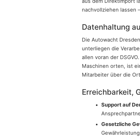
aus dem Direktimport l
nachvollziehen lassen –
Datenhaltung a
Die Autowacht Dresden 
unterliegen die Verarb
allen voran der DSGVO. 
Maschinen orten, ist e
Mitarbeiter über die O
Erreichbarkeit,
Support auf De
Ansprechpartner
Gesetzliche Ge
Gewährleistung