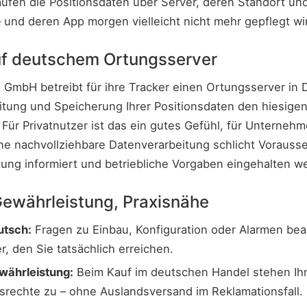
aufen die Positionsdaten über Server, deren Standort un
 und deren App morgen vielleicht nicht mehr gepflegt wi
uf deutschem Ortungsserver
GmbH betreibt für ihre Tracker einen Ortungsserver in 
eitung und Speicherung Ihrer Positionsdaten den hiesige
Für Privatnutzer ist das ein gutes Gefühl, für Unterneh
ine nachvollziehbare Datenverarbeitung schlicht Voraus
rtung informiert und betriebliche Vorgaben eingehalten 
 Gewährleistung, Praxisnähe
utsch:
Fragen zu Einbau, Konfiguration oder Alarmen bea
, den Sie tatsächlich erreichen.
währleistung:
Beim Kauf im deutschen Handel stehen Ihn
srechte zu – ohne Auslandsversand im Reklamationsfall.