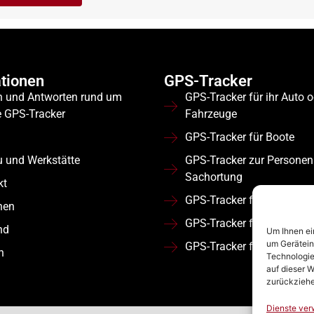
tionen
GPS-Tracker
n und Antworten rund um
GPS-Tracker für ihr Auto 
e GPS-Tracker
Fahrzeuge
GPS-Tracker für Boote
u und Werkstätte
GPS-Tracker zur Personen
Sachortung
kt
GPS-Tracker für Wohnmob
nen
GPS-Tracker für Flotten
nd
Um Ihnen ei
um Gerätein
GPS-Tracker für Nutzfahr
n
Technologie
auf dieser W
zurückziehe
Dienste ver