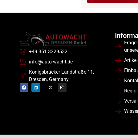
Informa
Frage
unser
+49 351 3229532
Artikel
info@auto-wacht.de
Einba
Königsbrücker Landstraße 11,
Dresden, Germany
Konta
Regio
Versa
Wisse