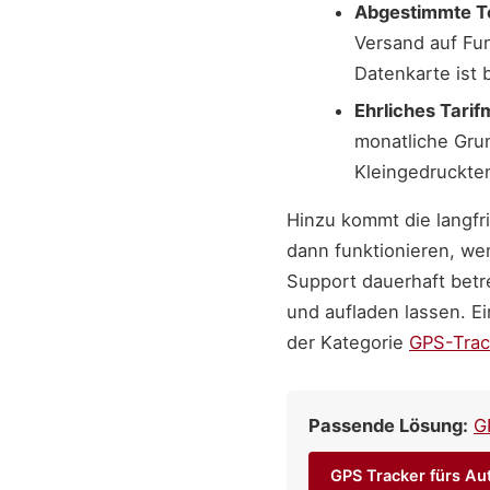
Abgestimmte T
Versand auf Fun
Datenkarte ist 
Ehrliches Tarif
monatliche Grun
Kleingedruckte
Hinzu kommt die langfri
dann funktionieren, wen
Support dauerhaft betr
und aufladen lassen. Ei
der Kategorie
GPS-Trac
Passende Lösung:
G
GPS Tracker fürs Au