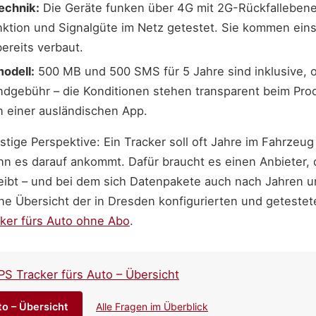
echnik:
Die Geräte funken über 4G mit 2G-Rückfalleben
ktion und Signalgüte im Netz getestet. Sie kommen einsa
bereits verbaut.
modell:
500 MB und 500 SMS für 5 Jahre sind inklusive,
dgebühr – die Konditionen stehen transparent beim Prod
n einer ausländischen App.
stige Perspektive: Ein Tracker soll oft Jahre im Fahrzeu
n es darauf ankommt. Dafür braucht es einen Anbieter, d
eibt – und bei dem sich Datenpakete auch nach Jahren u
ne Übersicht der in Dresden konfigurierten und getestet
ker fürs Auto ohne Abo
.
PS Tracker fürs Auto – Übersicht
to – Übersicht
Alle Fragen im Überblick