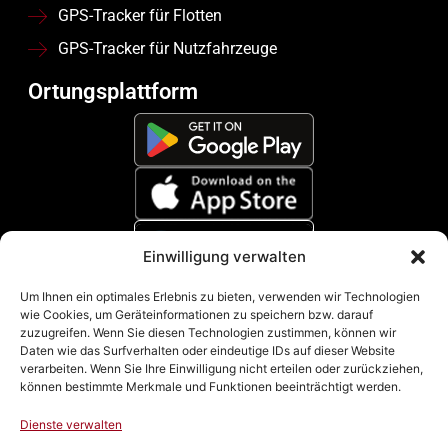
GPS-Tracker für Flotten
GPS-Tracker für Nutzfahrzeuge
Ortungsplattform
Einwilligung verwalten
Zahlungsmethoden
Um Ihnen ein optimales Erlebnis zu bieten, verwenden wir Technologien
wie Cookies, um Geräteinformationen zu speichern bzw. darauf
zuzugreifen. Wenn Sie diesen Technologien zustimmen, können wir
Daten wie das Surfverhalten oder eindeutige IDs auf dieser Website
verarbeiten. Wenn Sie Ihre Einwilligung nicht erteilen oder zurückziehen,
können bestimmte Merkmale und Funktionen beeinträchtigt werden.
Dienste verwalten