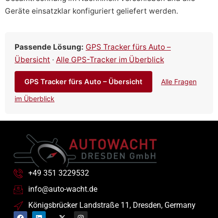
Geräte einsatzklar konfiguriert geliefert werden.
Passende Lösung:
GPS Tracker fürs Auto –
Übersicht
·
Alle GPS-Tracker im Überblick
GPS Tracker fürs Auto – Übersicht
Alle Fragen
im Überblick
+49 351 3229532
info@auto-wacht.de
Königsbrücker Landstraße 11, Dresden, Germany