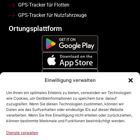
GPS-Tracker für Flotten
GPS-Tracker für Nutzfahrzeuge
Ortungsplattform
Einwilligung verwalten
Zahlungsmethoden
Um Ihnen ein optimales Erlebnis zu bieten, verwenden wir Technologien
wie Cookies, um Geräteinformationen zu speichern bzw. darauf
zuzugreifen. Wenn Sie diesen Technologien zustimmen, können wir
Daten wie das Surfverhalten oder eindeutige IDs auf dieser Website
verarbeiten. Wenn Sie Ihre Einwilligung nicht erteilen oder zurückziehen,
können bestimmte Merkmale und Funktionen beeinträchtigt werden.
Dienste verwalten