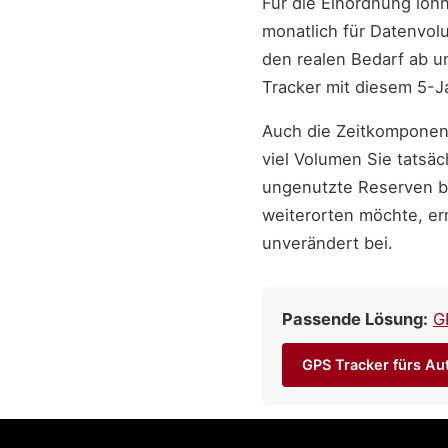
Für die Einordnung lohn
monatlich für Datenvolu
den realen Bedarf ab u
Tracker mit diesem 5-J
Auch die Zeitkomponent
viel Volumen Sie tatsäc
ungenutzte Reserven be
weiterorten möchte, er
unverändert bei.
Passende Lösung:
G
GPS Tracker fürs Au