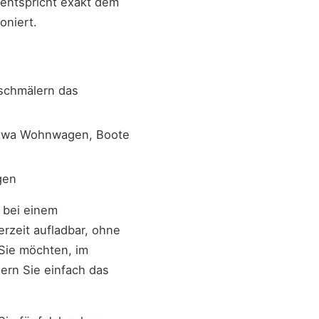
 entspricht exakt dem
oniert.
schmälern das
 etwa Wohnwagen, Boote
gen
l bei einem
rzeit aufladbar, ohne
 Sie möchten, im
gern Sie einfach das