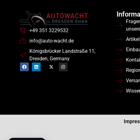
Informa
Frage
unser
+49 351 3229532
Artikel
info@auto-wacht.de
Einba
Königsbrücker Landstraße 11,
Dresden, Germany
Konta
Regio
Versa
Wisse
Impre