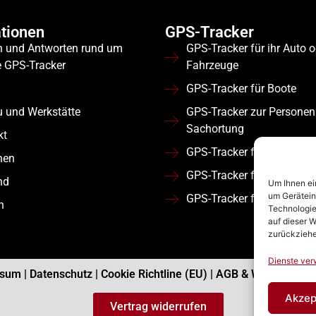
tionen
GPS-Tracker
n und Antworten rund um
GPS-Tracker für ihr Auto 
e GPS-Tracker
Fahrzeuge
GPS-Tracker für Boote
u und Werkstätte
GPS-Tracker zur Personen
Sachortung
kt
GPS-Tracker für Wohnmob
nen
GPS-Tracker für Flotten
nd
Um Ihnen ei
um Gerätein
GPS-Tracker für Nutzfahr
n
Technologie
auf dieser W
zurückziehe
Dienste ver
ssum
|
Datenschutz
|
Cookie Richtline (EU)
|
AGB & Widerrufsbe
Akzep
Vertrag widerrufen