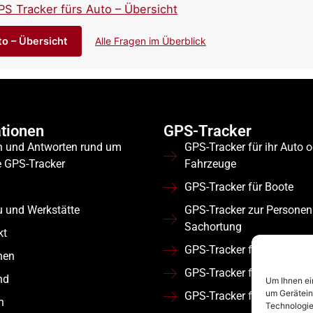
PS Tracker fürs Auto – Übersicht
to – Übersicht
Alle Fragen im Überblick
tionen
GPS-Tracker
n und Antworten rund um
GPS-Tracker für ihr Auto 
e GPS-Tracker
Fahrzeuge
GPS-Tracker für Boote
u und Werkstätte
GPS-Tracker zur Personen
Sachortung
kt
GPS-Tracker für Wohnmob
nen
GPS-Tracker für Flotten
nd
Um Ihnen ei
um Gerätein
GPS-Tracker für Nutzfahr
n
Technologie