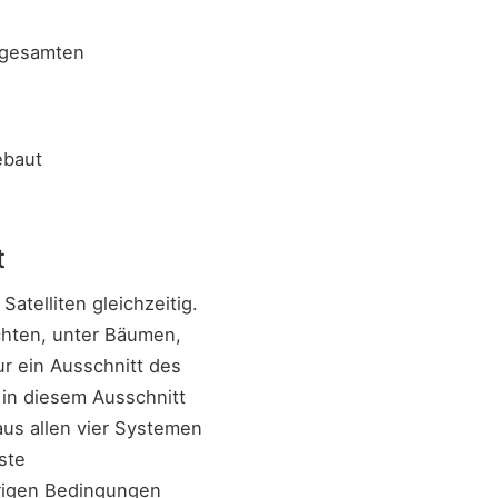
 gesamten
ebaut
t
telliten gleichzeitig.
uchten, unter Bäumen,
r ein Ausschnitt des
t in diesem Ausschnitt
us allen vier Systemen
ste
erigen Bedingungen