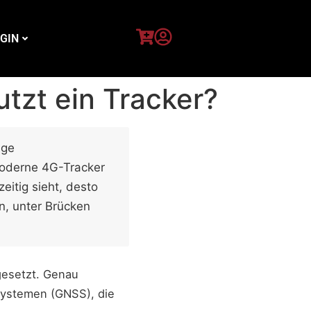
GIN
tzt ein Tracker?
ige
Moderne 4G-Tracker
zeitig sieht, desto
n, unter Brücken
gesetzt. Genau
systemen (GNSS), die