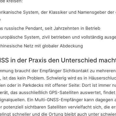
rde kreisen:
ikanische System, der Klassiker und Namensgeber der
e
 russische Pendant, seit Jahrzehnten in Betrieb
ropäische System, zivil betrieben und vollständig ausg
hinesische Netz mit globaler Abdeckung
S in der Praxis den Unterschied mach
immung braucht der Empfänger Sichtkontakt zu mehreren Sa
, ist das kein Problem. Schwierig wird es in Häuserschl
 oder in Parkdecks mit offener Seite: Dort ist immer nu
erät, das ausschließlich GPS-Satelliten auswertet, finde
ignalquellen. Ein Multi-GNSS-Empfänger kann dagegen a
potenziell sichtbaren Satelliten vervielfacht sich, die er
lingt schneller und die Ortung bleibt auch unter schwi