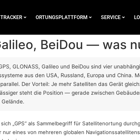
 TRACKER
ORTUNGSPLATTFORM
SERVICE
LO
lileo, BeiDou — was nu
PS, GLONASS, Galileo und BeiDou sind vier unabhäng
onssysteme aus den USA, Russland, Europa und China. 
parallel. Der Vorteil: Je mehr Satelliten das Gerät gleich
lässiger steht die Position — gerade zwischen Gebäude
 Gelände.
sich „GPS“ als Sammelbegriff für Satellitenortung durch
nur eines von mehreren globalen Navigationssatelliten