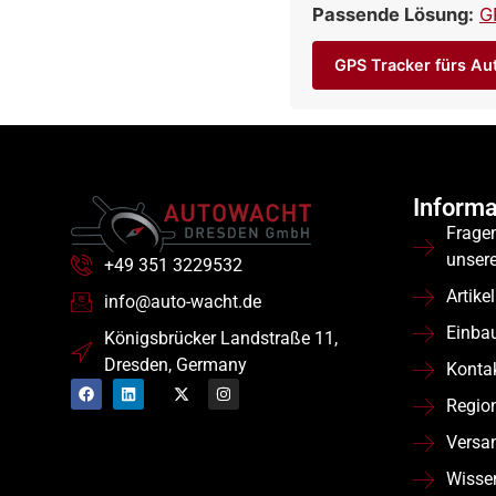
Passende Lösung:
G
GPS Tracker fürs Au
Informa
Frage
unser
+49 351 3229532
Artikel
info@auto-wacht.de
Einba
Königsbrücker Landstraße 11,
Dresden, Germany
Konta
Regio
Versa
Wisse