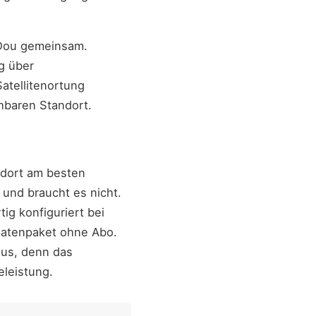
iDou gemeinsam.
g über
atellitenortung
chbaren Standort.
ndort am besten
und braucht es nicht.
ig konfiguriert bei
Datenpaket ohne Abo.
aus, denn das
eleistung.