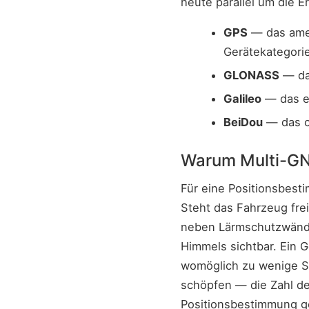
heute parallel um die E
GPS
— das amer
Gerätekategori
GLONASS
— das
Galileo
— das eu
BeiDou
— das c
Warum Multi-GNS
Für eine Positionsbest
Steht das Fahrzeug frei
neben Lärmschutzwänden
Himmels sichtbar. Ein G
womöglich zu wenige S
schöpfen — die Zahl der 
Positionsbestimmung ge