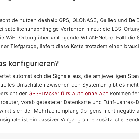
wacht.de nutzen deshalb GPS, GLONASS, Galileo und Be
 satellitenunabhängige Verfahren hinzu: die LBS-Ortun
e WiFi-Ortung über umliegende WLAN-Netze. Fällt die S
iner Tiefgarage, liefert diese Kette trotzdem einen brau
s konfigurieren?
rtet automatisch die Signale aus, die am jeweiligen Sta
nuelles Umschalten zwischen den Systemen gibt es nicht 
bersicht der
GPS-Tracker fürs Auto ohne Abo
kommen fert
erbauter, vorab getesteter Datenkarte und Fünf-Jahres-
wirkt sich der Mehrfachempfang übrigens nicht negativ 
nsignale ist ein passiver Vorgang ohne zusätzliche Send