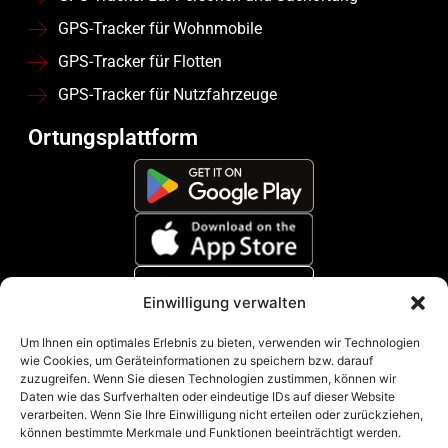
GPS-Tracker für Wohnmobile
GPS-Tracker für Flotten
GPS-Tracker für Nutzfahrzeuge
Ortungsplattform
Einwilligung verwalten
Zahlungsmethoden
Um Ihnen ein optimales Erlebnis zu bieten, verwenden wir Technologien
wie Cookies, um Geräteinformationen zu speichern bzw. darauf
zuzugreifen. Wenn Sie diesen Technologien zustimmen, können wir
Daten wie das Surfverhalten oder eindeutige IDs auf dieser Website
verarbeiten. Wenn Sie Ihre Einwilligung nicht erteilen oder zurückziehen,
können bestimmte Merkmale und Funktionen beeinträchtigt werden.