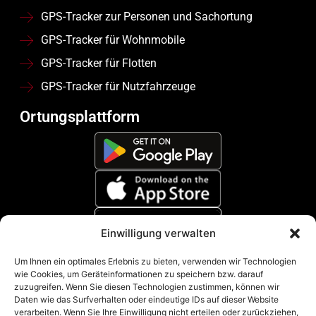
GPS-Tracker zur Personen und Sachortung
GPS-Tracker für Wohnmobile
GPS-Tracker für Flotten
GPS-Tracker für Nutzfahrzeuge
Ortungsplattform
Einwilligung verwalten
Zahlungsmethoden
Um Ihnen ein optimales Erlebnis zu bieten, verwenden wir Technologien
wie Cookies, um Geräteinformationen zu speichern bzw. darauf
zuzugreifen. Wenn Sie diesen Technologien zustimmen, können wir
Daten wie das Surfverhalten oder eindeutige IDs auf dieser Website
verarbeiten. Wenn Sie Ihre Einwilligung nicht erteilen oder zurückziehen,