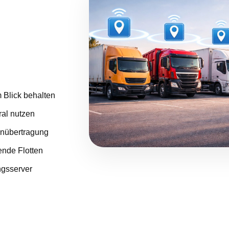
.
 Blick behalten
ral nutzen
tenübertragung
ende Flotten
ngsserver