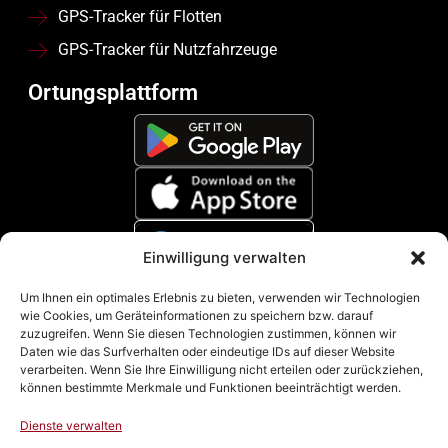
GPS-Tracker für Flotten
GPS-Tracker für Nutzfahrzeuge
Ortungsplattform
Einwilligung verwalten
Zahlungsmethoden
Um Ihnen ein optimales Erlebnis zu bieten, verwenden wir Technologien
wie Cookies, um Geräteinformationen zu speichern bzw. darauf
zuzugreifen. Wenn Sie diesen Technologien zustimmen, können wir
Daten wie das Surfverhalten oder eindeutige IDs auf dieser Website
verarbeiten. Wenn Sie Ihre Einwilligung nicht erteilen oder zurückziehen,
können bestimmte Merkmale und Funktionen beeinträchtigt werden.
Dienste verwalten