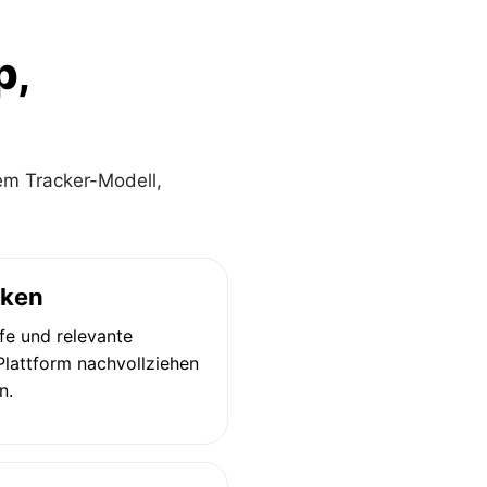
p,
em Tracker-Modell,
cken
fe und relevante
 Plattform nachvollziehen
n.