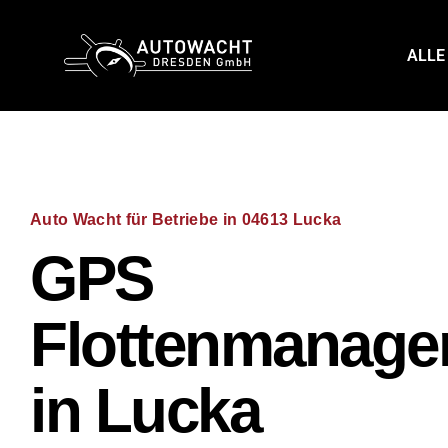
content
ALLE
Auto Wacht für Betriebe in 04613 Lucka
GPS
Flottenmanage
in Lucka