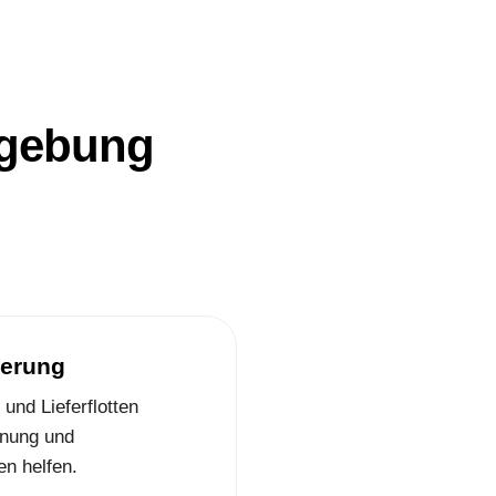
mgebung
ferung
und Lieferflotten
anung und
n helfen.