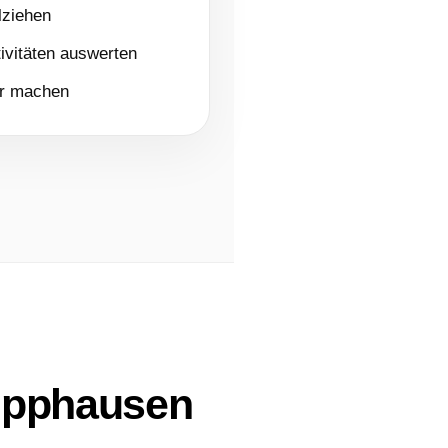
lziehen
ivitäten auswerten
er machen
lipphausen