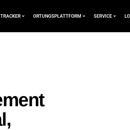
 TRACKER
ORTUNGSPLATTFORM
SERVICE
LO
ement
l,