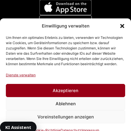
Einwilligung verwalten
Zahlungsmethoden
Um Ihnen ein optimales Erlebnis zu bieten, verwenden wir Technologien
wie Cookies, um Geräteinformationen zu speichern bzw. darauf
zuzugreifen. Wenn Sie diesen Technologien zustimmen, können wir
Daten wie das Surfverhalten oder eindeutige IDs auf dieser Website
verarbeiten. Wenn Sie Ihre Einwilligung nicht erteilen oder zurückziehen,
können bestimmte Merkmale und Funktionen beeinträchtigt werden.
Dienste verwalten
Akzeptieren
Impressum
|
Datenschutz
|
Cookie Richtline (EU)
|
AGB
Ablehnen
& Widerrufsbelehrung
Voreinstellungen anzeigen
Vertrag widerrufen
© 2026 Autowacht Dresden GmbH
KI Assistent
Cookie-Richtlinie
Datenschutz
Impressum