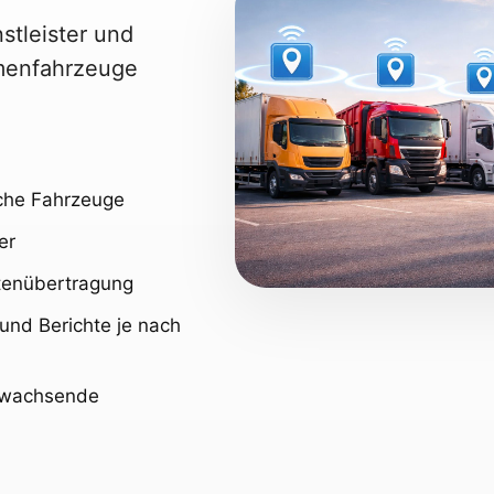
tleister und
rmenfahrzeuge
iche Fahrzeuge
er
atenübertragung
und Berichte je nach
d wachsende