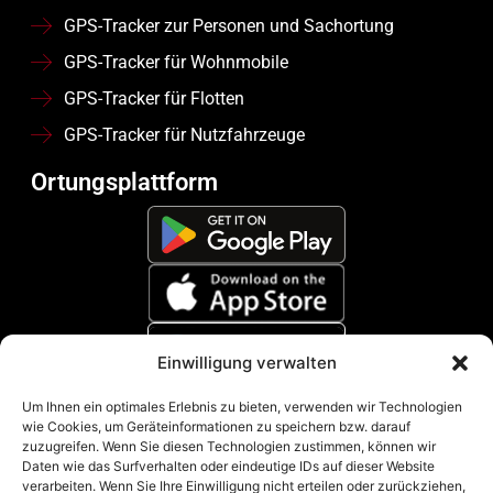
GPS-Tracker zur Personen und Sachortung
GPS-Tracker für Wohnmobile
GPS-Tracker für Flotten
GPS-Tracker für Nutzfahrzeuge
Ortungsplattform
Einwilligung verwalten
Zahlungsmethoden
Um Ihnen ein optimales Erlebnis zu bieten, verwenden wir Technologien
wie Cookies, um Geräteinformationen zu speichern bzw. darauf
zuzugreifen. Wenn Sie diesen Technologien zustimmen, können wir
Daten wie das Surfverhalten oder eindeutige IDs auf dieser Website
verarbeiten. Wenn Sie Ihre Einwilligung nicht erteilen oder zurückziehen,