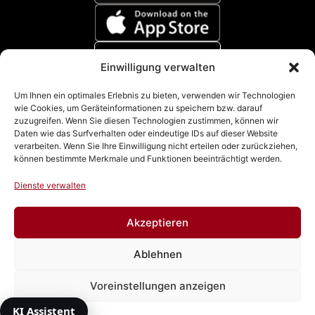
Einwilligung verwalten
Zahlungsmethoden
Um Ihnen ein optimales Erlebnis zu bieten, verwenden wir Technologien
wie Cookies, um Geräteinformationen zu speichern bzw. darauf
zuzugreifen. Wenn Sie diesen Technologien zustimmen, können wir
Daten wie das Surfverhalten oder eindeutige IDs auf dieser Website
verarbeiten. Wenn Sie Ihre Einwilligung nicht erteilen oder zurückziehen,
können bestimmte Merkmale und Funktionen beeinträchtigt werden.
Dienste verwalten
Akzeptieren
Impressum
|
Datenschutz
|
Cookie Richtline (EU)
|
AGB
Ablehnen
& Widerrufsbelehrung
Voreinstellungen anzeigen
Vertrag widerrufen
KI Assistent
© 2026 Autowacht Dresden GmbH