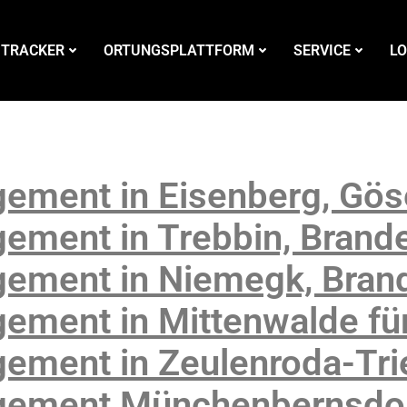
 TRACKER
ORTUNGSPLATTFORM
SERVICE
LO
ement in Eisenberg, Göse
ement in Trebbin, Brand
ement in Niemegk, Bran
ement in Mittenwalde für
ement in Zeulenroda-Tri
gement Münchenbernsdor