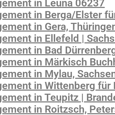
gement in Leuna 06237
ment in Berga/Elster fü
ement in Gera, Thüringe
ment in Ellefeld | Sach
ement in Bad Dürrenber
ement in Märkisch Buch
ement in Mylau, Sachse
ment in Wittenberg für 
ement in Teupitz | Bran
ement in Roitzsch, Pete