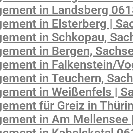
gement in Landsberg 06
ement in Elsterberg | Sa
ement in Schkopau, Sac
ement in Bergen, Sachs
ement in Falkenstein/Vo
ement in Teuchern, Sach
ement in Weißenfels | S
ement für Greiz in Thüri
ement in Am Mellensee 
ement in Kabelsketal 0