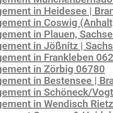
ement in Heidesee | Bra
ement in Coswig (Anhalt
ement in Plauen, Sachs
ement in Jößnitz | Sach
ement in Frankleben 06
ement in Zörbig 06780
ement in Bestensee | Br
ement in Schöneck/Vogtl
ement in Wendisch Riet