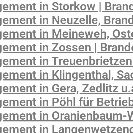
ement in Storkow | Bran
ement in Neuzelle, Bran
ement in Meineweh, Oste
ement in Zossen | Brand
ement in Treuenbrietzen
ement in Klingenthal, S
ment in Gera, Zedlitz u.
ment in Pöhl für Betrie
ement in Oranienbaum-W
ement in Langenwetzend