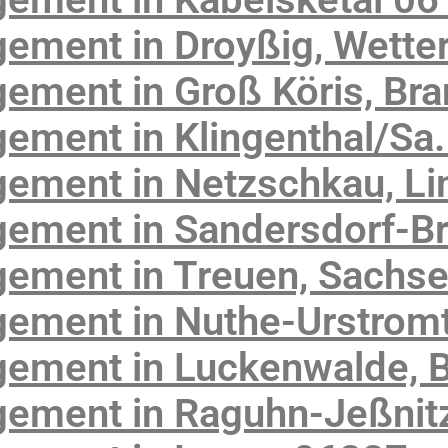
ement in Droyßig, Wette
ement in Groß Köris, Br
ment in Klingenthal/Sa.
ement in Netzschkau, Li
ement in Sandersdorf-B
ement in Treuen, Sachs
ement in Nuthe-Urstromt
ement in Luckenwalde, 
ement in Raguhn-Jeßnitz