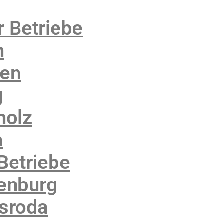
r Betriebe
n
sen
g
holz
n
Betriebe
denburg
rsroda