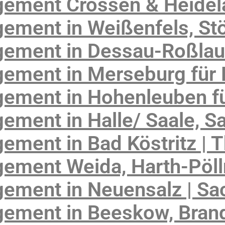
gement Crossen & Heide
ement in Weißenfels, St
ement in Dessau-Roßlau
ement in Merseburg für 
ement in Hohenleuben fü
ment in Halle/ Saale, S
ment in Bad Köstritz | 
ement Weida, Harth-Pöll
ement in Neuensalz | Sa
ement in Beeskow, Bran