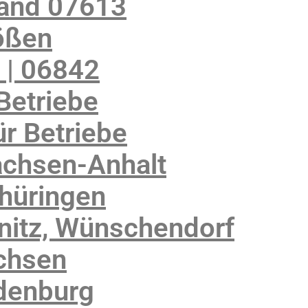
land 07613
ößen
 | 06842
Betriebe
r Betriebe
achsen-Anhalt
Thüringen
nitz, Wünschendorf
chsen
denburg