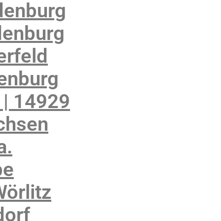
denburg
denburg
rfeld
enburg
 | 14929
achsen
a.
be
örlitz
orf