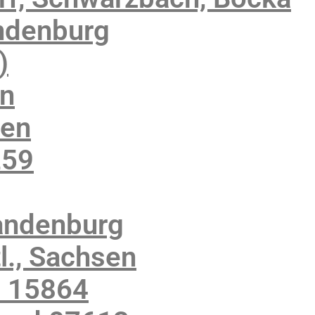
ndenburg
)
en
sen
259
andenburg
., Sachsen
z 15864