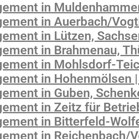
gement in Muldenhammer
ement in Auerbach/Vogtl
ement in Lützen, Sachse
ement in Brahmenau, Th
ement in Mohlsdorf-Tei
ement in Hohenmölsen |
gement in Guben, Schen
ment in Zeitz für Betrie
ement in Bitterfeld-Wolf
ement in Reichenbach/V