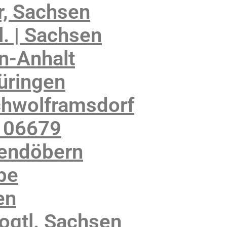
, Sachsen
. | Sachsen
n-Anhalt
üringen
chwolframsdorf
 06679
kendöbern
be
en
ogtl. Sachsen