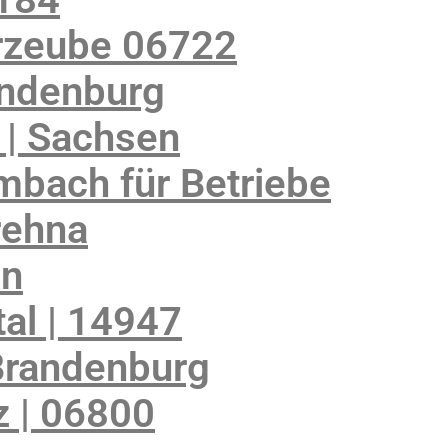
rzeube 06722
andenburg
 | Sachsen
mbach für Betriebe
rehna
en
al | 14947
Brandenburg
 | 06800