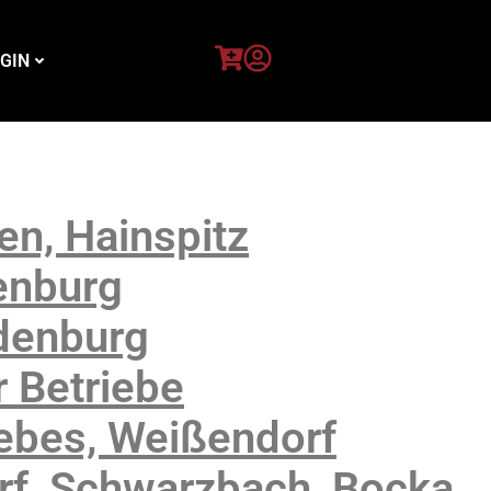
GIN
n, Hainspitz
enburg
denburg
 Betriebe
ebes, Weißendorf
f, Schwarzbach, Bocka