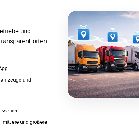
triebe und
transparent orten
 App
efahrzeuge und
gsserver
, mittlere und größere