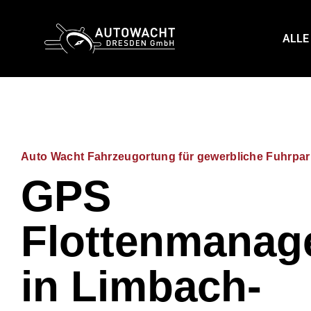
content
ALLE
Auto Wacht Fahrzeugortung für gewerbliche Fuhrpa
GPS
Flottenmanag
in Limbach-