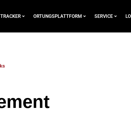
 TRACKER
ORTUNGSPLATTFORM
SERVICE
LO
rks
ement