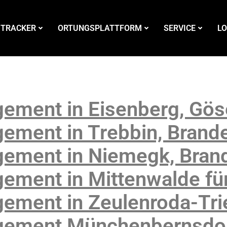
 TRACKER
ORTUNGSPLATTFORM
SERVICE
LO
ement in Eisenberg, Göse
ement in Trebbin, Brand
ement in Niemegk, Bran
ement in Mittenwalde für
ement in Zeulenroda-Tri
gement Münchenbernsdor