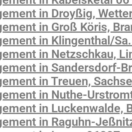
ement in Droyßig, Wette
ement in Groß Köris, Br
ment in Klingenthal/Sa.
ement in Netzschkau, Li
ement in Sandersdorf-B
ement in Treuen, Sachs
ement in Nuthe-Urstromt
ement in Luckenwalde, 
ement in Raguhn-Jeßnitz