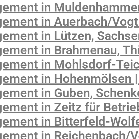
gement in Muldenhammer
ement in Auerbach/Vogtl
ement in Lützen, Sachse
ement in Brahmenau, Th
ement in Mohlsdorf-Tei
ement in Hohenmölsen |
gement in Guben, Schen
ment in Zeitz für Betrie
ement in Bitterfeld-Wolf
ement in Reichenbach/V