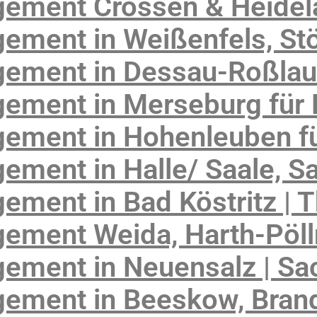
gement Crossen & Heide
ement in Weißenfels, St
ement in Dessau-Roßlau
ement in Merseburg für 
ement in Hohenleuben fü
ment in Halle/ Saale, S
ment in Bad Köstritz | 
ement Weida, Harth-Pöll
ement in Neuensalz | Sa
ement in Beeskow, Bran