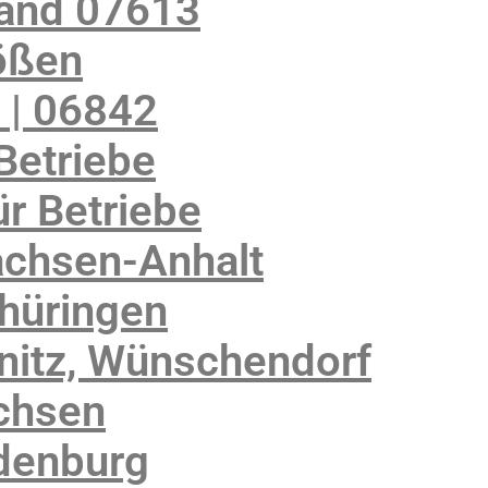
land 07613
ößen
 | 06842
Betriebe
r Betriebe
achsen-Anhalt
Thüringen
nitz, Wünschendorf
chsen
denburg