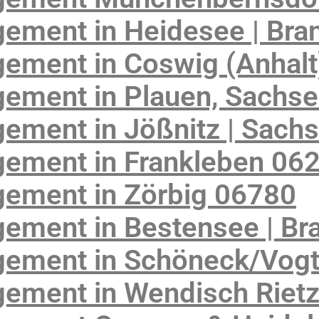
ement in Heidesee | Bra
ement in Coswig (Anhalt
ement in Plauen, Sachs
ement in Jößnitz | Sach
ement in Frankleben 06
ement in Zörbig 06780
ement in Bestensee | Br
ement in Schöneck/Vogtl
ement in Wendisch Riet