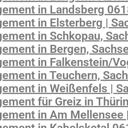
gement in Landsberg 06
ement in Elsterberg | Sa
ement in Schkopau, Sac
ement in Bergen, Sachs
ement in Falkenstein/Vo
ement in Teuchern, Sach
ement in Weißenfels | S
ement für Greiz in Thüri
ement in Am Mellensee 
ement in Kabelsketal 0