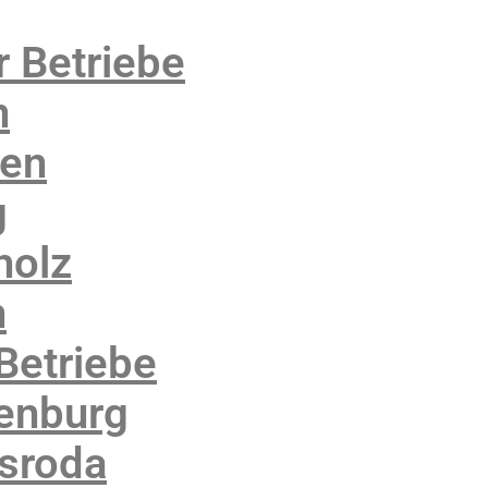
r Betriebe
n
sen
g
holz
n
Betriebe
denburg
rsroda