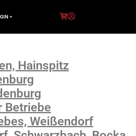
GIN
n, Hainspitz
enburg
denburg
 Betriebe
ebes, Weißendorf
f, Schwarzbach, Bocka