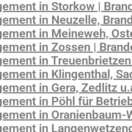
ement in Storkow | Bran
ement in Neuzelle, Bran
ement in Meineweh, Oste
ement in Zossen | Brand
ement in Treuenbrietzen
ement in Klingenthal, S
ment in Gera, Zedlitz u.
ment in Pöhl für Betrie
ement in Oranienbaum-W
ement in Langenwetzend