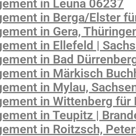
gement in Leuna 06237
ment in Berga/Elster fü
ement in Gera, Thüringe
ment in Ellefeld | Sach
ement in Bad Dürrenber
ement in Märkisch Buch
ement in Mylau, Sachse
ment in Wittenberg für 
ement in Teupitz | Bran
ement in Roitzsch, Pete