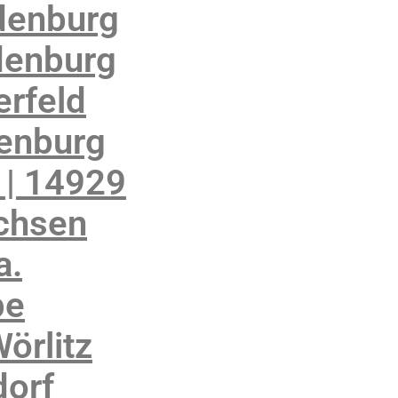
denburg
denburg
rfeld
enburg
 | 14929
achsen
a.
be
örlitz
orf