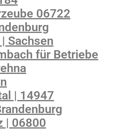
rzeube 06722
andenburg
 | Sachsen
mbach für Betriebe
rehna
en
al | 14947
Brandenburg
 | 06800