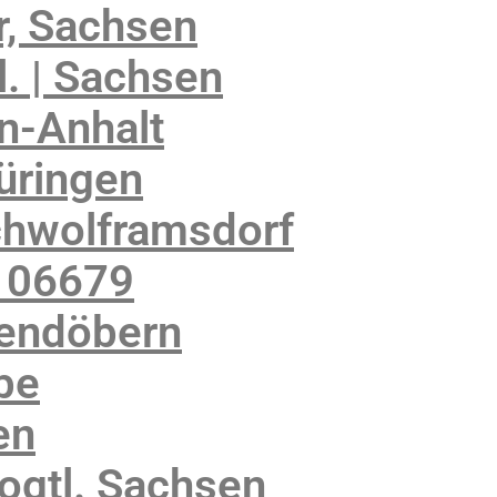
, Sachsen
. | Sachsen
n-Anhalt
üringen
chwolframsdorf
 06679
kendöbern
be
en
ogtl. Sachsen