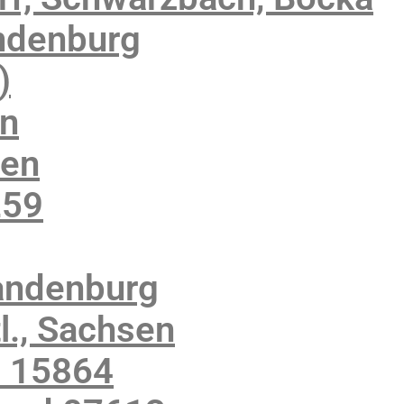
ndenburg
)
en
sen
259
andenburg
., Sachsen
z 15864