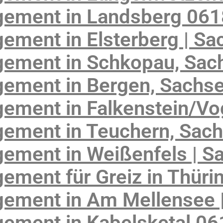
gement in Landsberg 06
ement in Elsterberg | Sa
ement in Schkopau, Sac
ement in Bergen, Sachs
ement in Falkenstein/Vo
ement in Teuchern, Sach
ement in Weißenfels | S
ement für Greiz in Thüri
ement in Am Mellensee 
ement in Kabelsketal 0