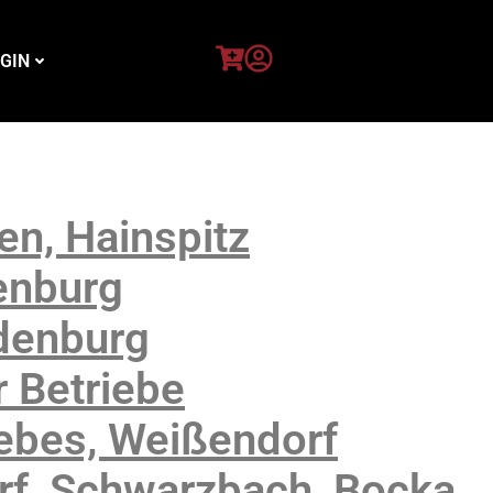
GIN
n, Hainspitz
enburg
denburg
 Betriebe
ebes, Weißendorf
f, Schwarzbach, Bocka