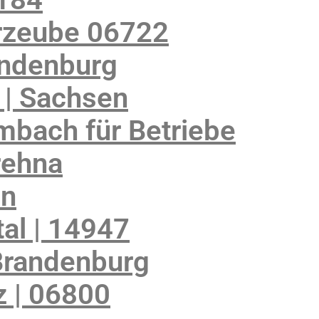
rzeube 06722
andenburg
 | Sachsen
mbach für Betriebe
rehna
en
al | 14947
Brandenburg
 | 06800