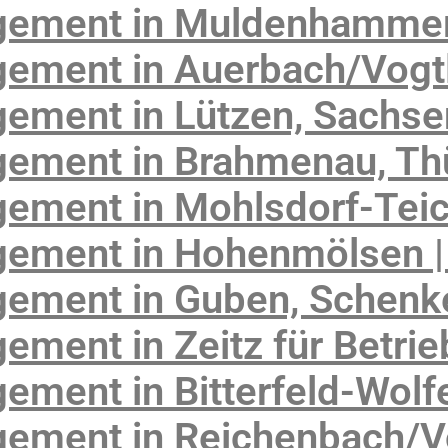
gement in Muldenhammer
ement in Auerbach/Vogtl
ement in Lützen, Sachse
ement in Brahmenau, Th
ement in Mohlsdorf-Tei
ement in Hohenmölsen |
gement in Guben, Schen
ment in Zeitz für Betrie
ement in Bitterfeld-Wolf
ement in Reichenbach/V