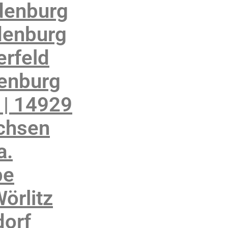
denburg
denburg
rfeld
enburg
 | 14929
achsen
a.
be
örlitz
orf