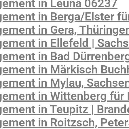
gement in Leuna 06237
ment in Berga/Elster fü
ement in Gera, Thüringe
ment in Ellefeld | Sach
ement in Bad Dürrenber
ement in Märkisch Buch
ement in Mylau, Sachse
ment in Wittenberg für 
ement in Teupitz | Bran
ement in Roitzsch, Pete