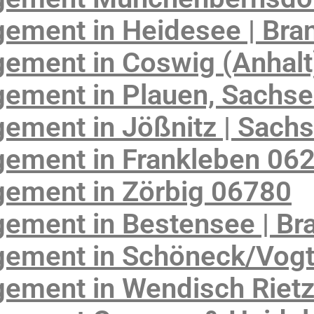
ement in Heidesee | Bra
ement in Coswig (Anhalt
ement in Plauen, Sachs
ement in Jößnitz | Sach
ement in Frankleben 06
ement in Zörbig 06780
ement in Bestensee | Br
ement in Schöneck/Vogtl
ement in Wendisch Riet