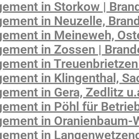
ement in Storkow | Bran
ement in Neuzelle, Bran
ement in Meineweh, Oste
ement in Zossen | Brand
ement in Treuenbrietzen
ement in Klingenthal, S
ment in Gera, Zedlitz u.
ment in Pöhl für Betrie
ement in Oranienbaum-W
ement in Langenwetzend