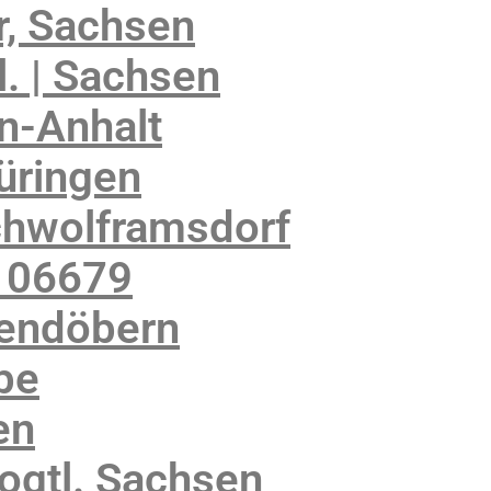
, Sachsen
. | Sachsen
n-Anhalt
üringen
chwolframsdorf
 06679
kendöbern
be
en
ogtl. Sachsen