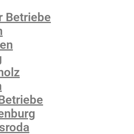
r Betriebe
n
sen
g
holz
n
Betriebe
denburg
rsroda