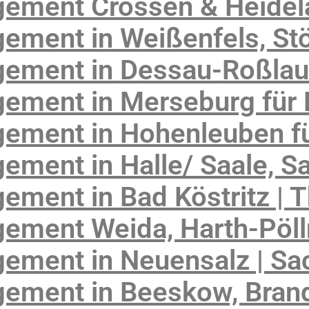
gement Crossen & Heide
ement in Weißenfels, St
ement in Dessau-Roßlau
ement in Merseburg für 
ement in Hohenleuben fü
ment in Halle/ Saale, S
ment in Bad Köstritz | 
ement Weida, Harth-Pöll
ement in Neuensalz | Sa
ement in Beeskow, Bran