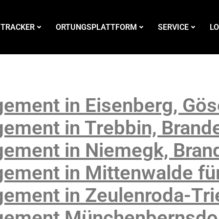
 TRACKER
ORTUNGSPLATTFORM
SERVICE
LO
ement in Eisenberg, Göse
ement in Trebbin, Brand
ement in Niemegk, Bran
ement in Mittenwalde für
ement in Zeulenroda-Tri
gement Münchenbernsdor