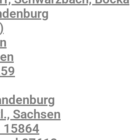
ndenburg
)
en
sen
259
andenburg
., Sachsen
z 15864