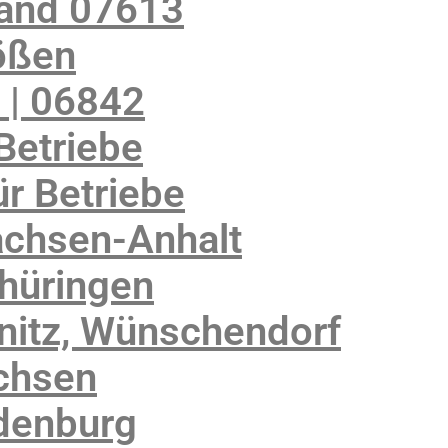
land 07613
ößen
 | 06842
Betriebe
r Betriebe
achsen-Anhalt
Thüringen
nitz, Wünschendorf
chsen
denburg