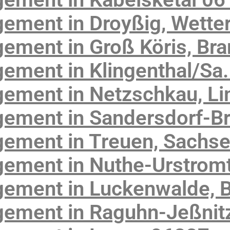
ement in Droyßig, Wette
ement in Groß Köris, Br
ment in Klingenthal/Sa.
ement in Netzschkau, Li
ement in Sandersdorf-B
ement in Treuen, Sachs
ement in Nuthe-Urstromt
ement in Luckenwalde, 
ement in Raguhn-Jeßnitz