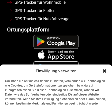
GPS-Tracker für Wohnmobile
GPS-Tracker für Flotten
GPS-Tracker für Nutzfahrzeuge
Ortungsplattform
Einwilligung verwalten
Zahlungsmethoden
Um Ihnen ein optimales Erlebnis zu bieten, verwenden wir Technologien
wie Cookies, um Geräteinformationen zu speichern bzw. darauf
zuzugreifen. Wenn Sie diesen Technologien zustimmen, können wir
Daten wie das Surfverhalten oder eindeutige IDs auf dieser Website
verarbeiten. Wenn Sie Ihre Einwilligung nicht erteilen oder zurückziehen,
können bestimmte Merkmale und Funktionen beeinträchtigt werden.