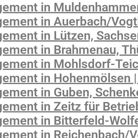
gement in Muldenhammer
ement in Auerbach/Vogtl
ement in Lützen, Sachse
ement in Brahmenau, Th
ement in Mohlsdorf-Tei
ement in Hohenmölsen |
gement in Guben, Schen
ment in Zeitz für Betrie
ement in Bitterfeld-Wolf
ement in Reichenbach/V