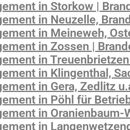
ement in Storkow | Bran
ement in Neuzelle, Bran
ement in Meineweh, Oste
ement in Zossen | Brand
ement in Treuenbrietzen
ement in Klingenthal, S
ment in Gera, Zedlitz u.
ment in Pöhl für Betrie
ement in Oranienbaum-W
ement in Langenwetzend