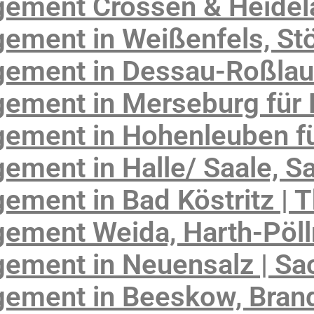
gement Crossen & Heide
ement in Weißenfels, St
ement in Dessau-Roßlau
ement in Merseburg für 
ement in Hohenleuben fü
ment in Halle/ Saale, S
ment in Bad Köstritz | 
ement Weida, Harth-Pöll
ement in Neuensalz | Sa
ement in Beeskow, Bran