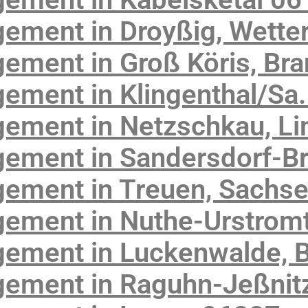
ement in Droyßig, Wette
ement in Groß Köris, Br
ment in Klingenthal/Sa.
ement in Netzschkau, Li
ement in Sandersdorf-B
ement in Treuen, Sachs
ement in Nuthe-Urstromt
ement in Luckenwalde, 
ement in Raguhn-Jeßnitz