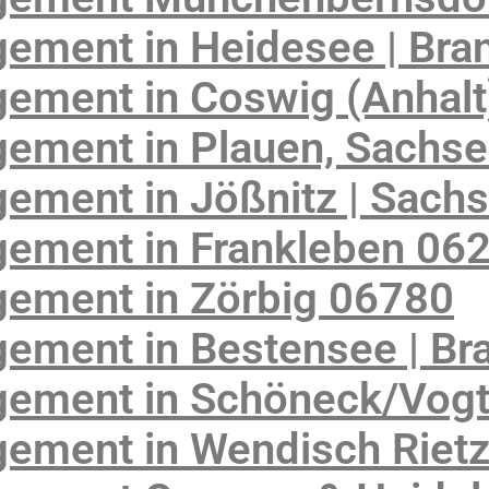
ement in Heidesee | Bra
ement in Coswig (Anhalt
ement in Plauen, Sachs
ement in Jößnitz | Sach
ement in Frankleben 06
ement in Zörbig 06780
ement in Bestensee | Br
ement in Schöneck/Vogtl
ement in Wendisch Riet