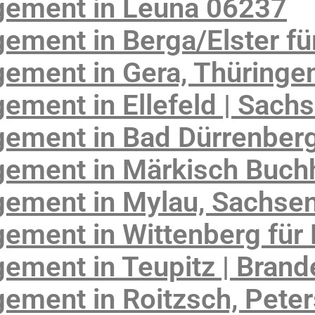
gement in Leuna 06237
ment in Berga/Elster fü
ement in Gera, Thüringe
ment in Ellefeld | Sach
ement in Bad Dürrenber
ement in Märkisch Buch
ement in Mylau, Sachse
ment in Wittenberg für 
ement in Teupitz | Bran
ement in Roitzsch, Pete