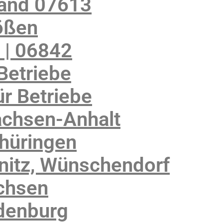
land 07613
ößen
 | 06842
Betriebe
r Betriebe
achsen-Anhalt
Thüringen
nitz, Wünschendorf
chsen
denburg