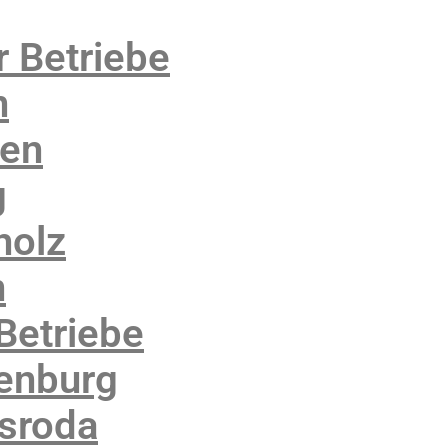
r Betriebe
n
sen
g
holz
n
Betriebe
denburg
rsroda