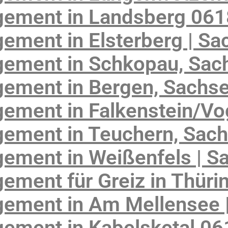
gement in Landsberg 06
ement in Elsterberg | Sa
ement in Schkopau, Sac
ement in Bergen, Sachs
ement in Falkenstein/Vo
ement in Teuchern, Sach
ement in Weißenfels | S
ement für Greiz in Thüri
ement in Am Mellensee 
ement in Kabelsketal 0