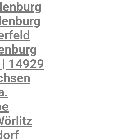
denburg
denburg
rfeld
enburg
 | 14929
achsen
a.
be
örlitz
orf