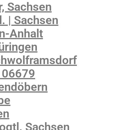
, Sachsen
. | Sachsen
n-Anhalt
üringen
chwolframsdorf
 06679
kendöbern
be
en
ogtl. Sachsen