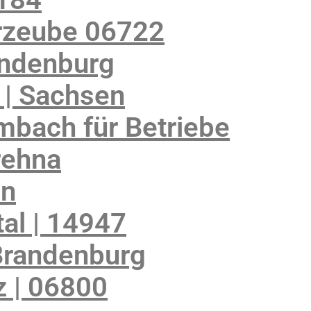
rzeube 06722
andenburg
 | Sachsen
mbach für Betriebe
rehna
en
al | 14947
Brandenburg
 | 06800