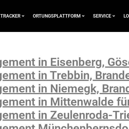
 TRACKER
ORTUNGSPLATTFORM
SERVICE
LO
ement in Eisenberg, Göse
ement in Trebbin, Brand
ement in Niemegk, Bran
ement in Mittenwalde für
ement in Zeulenroda-Tri
gement Münchenbernsdor