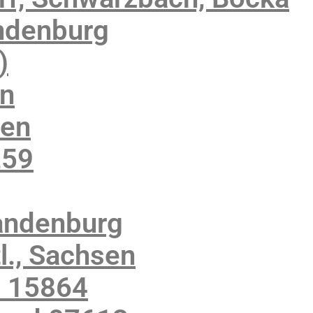
ndenburg
)
en
sen
259
andenburg
., Sachsen
z 15864