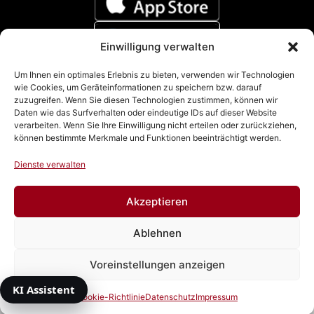
Einwilligung verwalten
Zahlungsmethoden
Um Ihnen ein optimales Erlebnis zu bieten, verwenden wir Technologien
wie Cookies, um Geräteinformationen zu speichern bzw. darauf
zuzugreifen. Wenn Sie diesen Technologien zustimmen, können wir
Daten wie das Surfverhalten oder eindeutige IDs auf dieser Website
verarbeiten. Wenn Sie Ihre Einwilligung nicht erteilen oder zurückziehen,
können bestimmte Merkmale und Funktionen beeinträchtigt werden.
Dienste verwalten
Akzeptieren
Impressum
|
Datenschutz
|
Cookie Richtline (EU)
|
AGB
Ablehnen
& Widerrufsbelehrung
Voreinstellungen anzeigen
Vertrag widerrufen
© 2026 Autowacht Dresden GmbH
KI Assistent
Cookie-Richtlinie
Datenschutz
Impressum