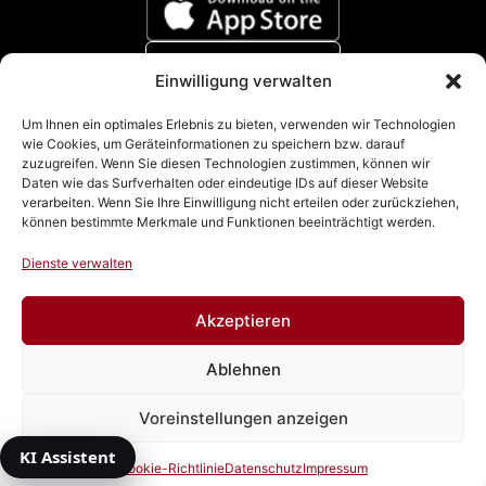
Einwilligung verwalten
Zahlungsmethoden
Um Ihnen ein optimales Erlebnis zu bieten, verwenden wir Technologien
wie Cookies, um Geräteinformationen zu speichern bzw. darauf
zuzugreifen. Wenn Sie diesen Technologien zustimmen, können wir
Daten wie das Surfverhalten oder eindeutige IDs auf dieser Website
verarbeiten. Wenn Sie Ihre Einwilligung nicht erteilen oder zurückziehen,
können bestimmte Merkmale und Funktionen beeinträchtigt werden.
Dienste verwalten
Akzeptieren
Impressum
|
Datenschutz
|
Cookie Richtline (EU)
|
AGB
Ablehnen
& Widerrufsbelehrung
Voreinstellungen anzeigen
Vertrag widerrufen
KI Assistent
© 2026 Autowacht Dresden GmbH
Cookie-Richtlinie
Datenschutz
Impressum