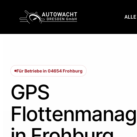
content
ALLE
Für Betriebe in 04654 Frohburg
GPS
Flottenmana
in Frohburg