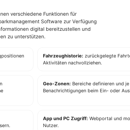
nen verschiedene Funktionen für
parkmanagement Software zur Verfügung
formationen digital bereitzustellen und
en zu unterstützen.
gpositionen
Fahrzeughistorie:
zurückgelegte Fahrt
Aktivitäten nachvollziehen.
n
Geo-Zonen:
Bereiche definieren und j
he
Benachrichtigungen beim Ein- oder Ausf
App und PC Zugriff:
Webportal und mob
sern.
Nutzer.