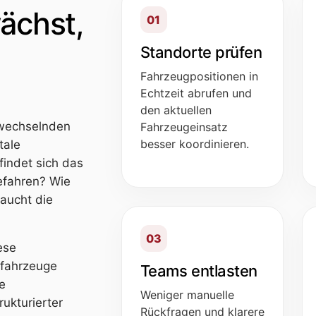
ächst,
01
Standorte prüfen
Fahrzeugpositionen in
Echtzeit abrufen und
den aktuellen
 wechselnden
Fahrzeugeinsatz
besser koordinieren.
tale
findet sich das
efahren? Wie
aucht die
03
ese
nfahrzeuge
Teams entlasten
e
Weniger manuelle
ukturierter
Rückfragen und klarere