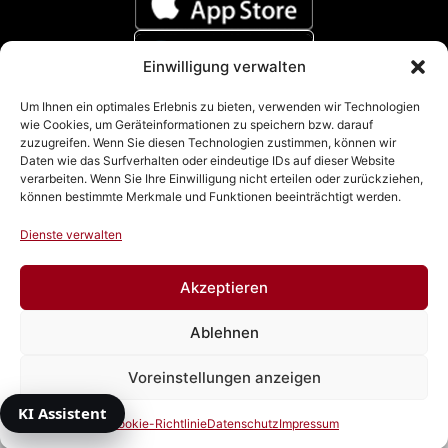
Einwilligung verwalten
Zahlungsmethoden
Um Ihnen ein optimales Erlebnis zu bieten, verwenden wir Technologien
wie Cookies, um Geräteinformationen zu speichern bzw. darauf
zuzugreifen. Wenn Sie diesen Technologien zustimmen, können wir
Daten wie das Surfverhalten oder eindeutige IDs auf dieser Website
verarbeiten. Wenn Sie Ihre Einwilligung nicht erteilen oder zurückziehen,
können bestimmte Merkmale und Funktionen beeinträchtigt werden.
Dienste verwalten
Akzeptieren
Impressum
|
Datenschutz
|
Cookie Richtline (EU)
|
AGB
Ablehnen
& Widerrufsbelehrung
Voreinstellungen anzeigen
Vertrag widerrufen
© 2026 Autowacht Dresden GmbH
KI Assistent
Cookie-Richtlinie
Datenschutz
Impressum