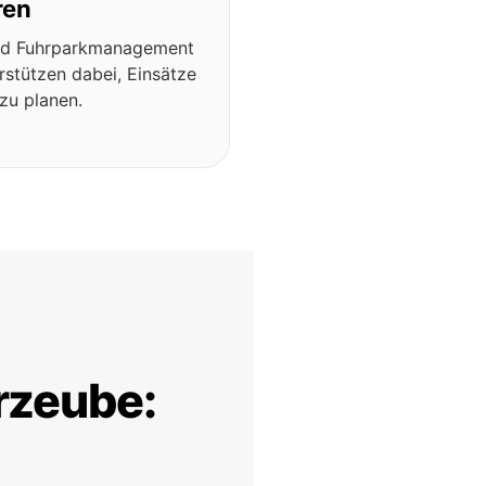
ren
und Fuhrparkmanagement
rstützen dabei, Einsätze
zu planen.
rzeube: