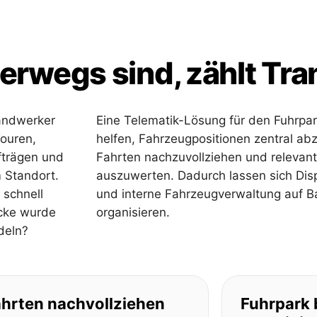
rwegs sind, zählt Tr
andwerker
Eine Telematik-Lösung für den Fuhrpa
Touren,
helfen, Fahrzeugpositionen zentral ab
fträgen und
Fahrten nachzuvollziehen und relevant
 Standort.
auszuwerten. Dadurch lassen sich Dis
 schnell
und interne Fahrzeugverwaltung auf Ba
ecke wurde
organisieren.
deln?
hrten nachvollziehen
Fuhrpark 