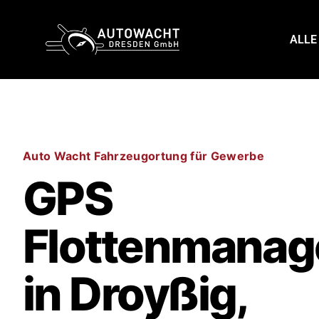
content
ALLE
Auto Wacht Fahrzeugortung für Gewerbe
GPS
Flottenmana
in Droyßig,