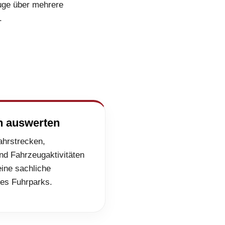
uge über mehrere
.
en auswerten
ahrstrecken,
nd Fahrzeugaktivitäten
eine sachliche
des Fuhrparks.