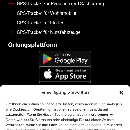
GPS-Tracker zur Personen und Sachortung
GPS-Tracker für Wohnmobile
GPS-Tracker für Flotten
GPS-Tracker für Nutzfahrzeuge
Ortungsplattform
Einwilligung verwalten
Zahlungsmethoden
Um Ihnen ein optimales Erlebnis zu bieten, verwenden wir Technologien
wie Cookies, um Geräteinformationen zu speichern bzw. darauf
zuzugreifen. Wenn Sie diesen Technologien zustimmen, können wir
Daten wie das Surfverhalten oder eindeutige IDs auf dieser Website
verarbeiten. Wenn Sie Ihre Einwilligung nicht erteilen oder zurückziehen,