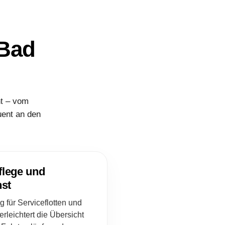
 Bad
nt – vom
uent an den
flege und
st
 für Serviceflotten und
rleichtert die Übersicht