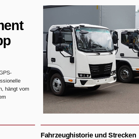
ment
pp
 GPS-
ssionelle
n, hängt vom
dem
Fahrzeughistorie und Strecken