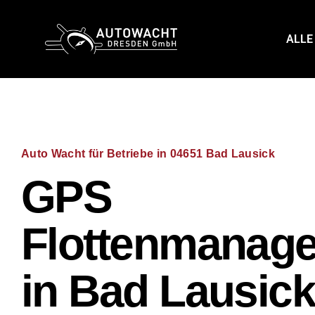
content
ALLE
Auto Wacht für Betriebe in 04651 Bad Lausick
GPS
Flottenmanag
in Bad Lausic