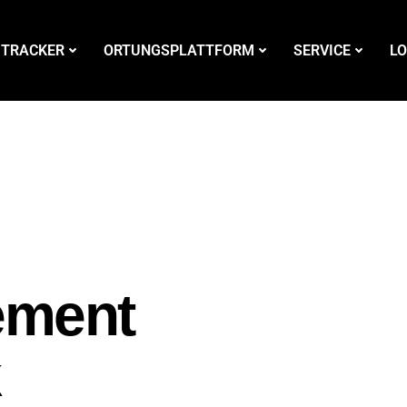
 TRACKER
ORTUNGSPLATTFORM
SERVICE
LO
ement
k