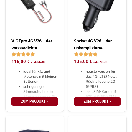
V-GTpro 4G V26 – der
Socket 4G V26 – der
Wasserdichte
Unkomplizierte
115,00
€
105,00
€
inkl. MwSt
inkl. MwSt
ideal für Kfz und
neuste Version für
Motorrad mit kleinen
das 4G (LTE) Netz,
Batterien
Rückfallebene 2G
sehr geringe
(GPRS)
Stromaufnahme im
inkl. SIM-Karte mit
Stromsparmodus (5
500 MB/ 500 SMS
ZUM PRODUKT >
mAh)
ZUM PRODUKT >
für 5 Jahre
Schutzklasse IP67,
(Datenverbrauch im
freihängende Platine
Jahr ca.: 100 MB)
(Vibrationsschutz)
jederzeit verlänger-
inkl. SIM-Karte mit
und aufladbar!
500 MB und 500
schnelle Installation
SMS für 5 Jahre
interner AKKU