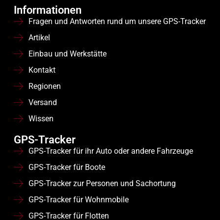
Baumaschinen,
interner AKKU
interner AKKU
Informationen
inkl. eingebauter
inkl. eingebauter
Containern usw.
Fragen und Antworten rund um unsere GPS-Tracker
kostenloser Daten
kostenloser Daten
SIM-Karte (KEIN
SIM-Karte (KEIN
Artikel
Vertrag, kein
Vertrag, kein
Abo!) SIM-Karte mit
Abo!) SIM-Karte mit
Einbau und Werkstätte
500 MB/ 500 SMS
500 MB/ 500 SMS
für 5 Jahre
für 5 Jahre
Kontakt
(Datenverbrauch im
(Datenverbrauch im
Jahr ca.: 100 MB)
Jahr ca.: 100 MB)
Regionen
jederzeit
jederzeit
verlängerbar!
verlängerbar!
Versand
Einsatzgebiet des
Einsatzgebiet des
Wissen
OBD 4G
: Fahrzeug-
Relais 4G
:
und
Fahrzeugortung,
GPS-Tracker
Maschinenortung,
Oldtimern,
GPS-Tracker für ihr Auto oder andere Fahrzeuge
perfekt geeignet für
Wohnwagen,
ihr GPS-
Motorrädern,
GPS-Tracker für Boote
Flottenmanagement
Baumaschinen,
GPS-Tracker zur Personen und Sachortung
Aufsteller, Anhänger
GPS-Tracker für Wohnmobile
etc.
GPS-Tracker für Flotten