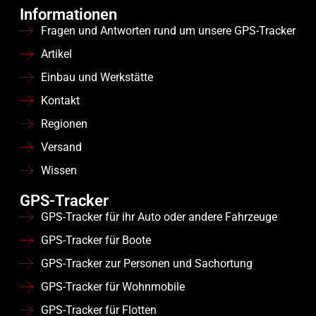
Baumaschinen,
interner AKKU
interner AKKU
Informationen
inkl. eingebauter
inkl. eingebauter
Containern usw.
Fragen und Antworten rund um unsere GPS-Tracker
kostenloser Daten
kostenloser Daten
SIM-Karte (KEIN
SIM-Karte (KEIN
Artikel
Vertrag, kein
Vertrag, kein
Abo!) SIM-Karte mit
Abo!) SIM-Karte mit
Einbau und Werkstätte
500 MB/ 500 SMS
500 MB/ 500 SMS
für 5 Jahre
für 5 Jahre
Kontakt
(Datenverbrauch im
(Datenverbrauch im
Jahr ca.: 100 MB)
Jahr ca.: 100 MB)
Regionen
jederzeit
jederzeit
verlängerbar!
verlängerbar!
Versand
Einsatzgebiet des
Einsatzgebiet des
Wissen
OBD 4G
: Fahrzeug-
Relais 4G
:
und
Fahrzeugortung,
GPS-Tracker
Maschinenortung,
Oldtimern,
GPS-Tracker für ihr Auto oder andere Fahrzeuge
perfekt geeignet für
Wohnwagen,
ihr GPS-
Motorrädern,
GPS-Tracker für Boote
Flottenmanagement
Baumaschinen,
GPS-Tracker zur Personen und Sachortung
Aufsteller, Anhänger
GPS-Tracker für Wohnmobile
etc.
GPS-Tracker für Flotten