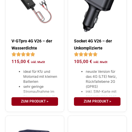
V-GTpro 4G V26 – der
Socket 4G V26 – der
Wasserdichte
Unkomplizierte
115,00
€
105,00
€
inkl. MwSt
inkl. MwSt
ideal für Kfz und
neuste Version für
Motorrad mit kleinen
das 4G (LTE) Netz,
Batterien
Rückfallebene 2G
sehr geringe
(GPRS)
Stromaufnahme im
inkl. SIM-Karte mit
Stromsparmodus (5
500 MB/ 500 SMS
ZUM PRODUKT >
mAh)
ZUM PRODUKT >
für 5 Jahre
Schutzklasse IP67,
(Datenverbrauch im
freihängende Platine
Jahr ca.: 100 MB)
(Vibrationsschutz)
jederzeit verlänger-
inkl. SIM-Karte mit
und aufladbar!
500 MB und 500
schnelle Installation
SMS für 5 Jahre
interner AKKU