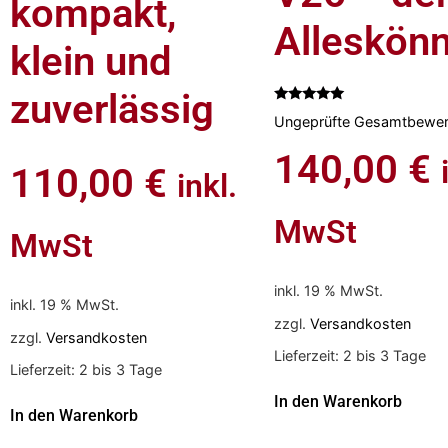
kompakt,
Alleskön
klein und
zuverlässig
Bewertet
Ungeprüfte Gesamtbewer
mit
5.00
von 5
140,00
€
110,00
€
inkl.
MwSt
MwSt
inkl. 19 % MwSt.
inkl. 19 % MwSt.
zzgl.
Versandkosten
zzgl.
Versandkosten
Lieferzeit:
2 bis 3 Tage
Lieferzeit:
2 bis 3 Tage
In den Warenkorb
In den Warenkorb