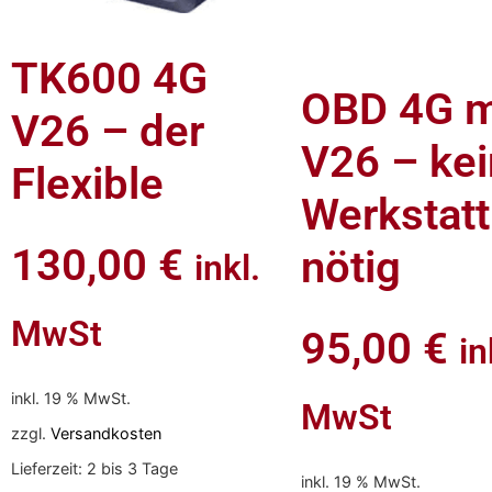
TK600 4G
OBD 4G m
V26 – der
V26 – ke
Flexible
Werkstatt
130,00
€
nötig
inkl.
MwSt
95,00
€
in
inkl. 19 % MwSt.
MwSt
zzgl.
Versandkosten
Lieferzeit:
2 bis 3 Tage
inkl. 19 % MwSt.