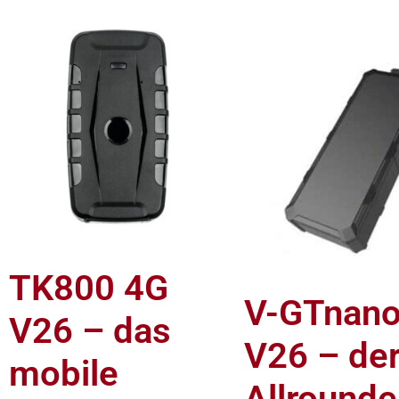
TK800 4G
V-GTnano
V26 – das
V26 – de
mobile
Allrounde